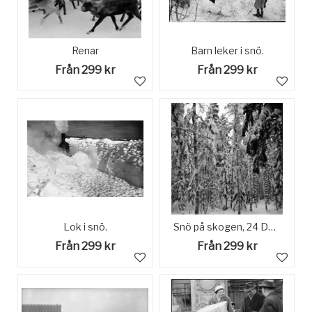
Renar
Barn leker i snö.
Från 299 kr
Från 299 kr
Lok i snö.
Snö på skogen, 24 December 1965
Från 299 kr
Från 299 kr