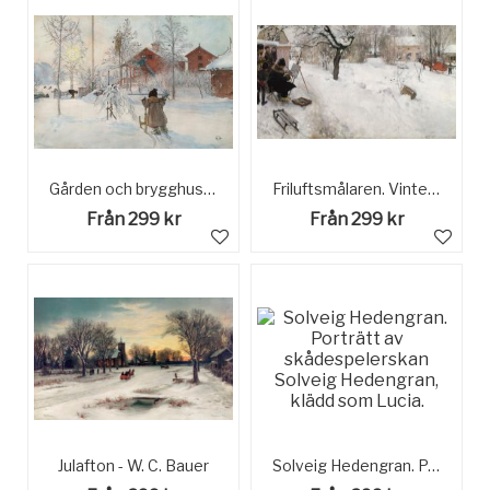
Gården och brygghuset Ur Ett Hem av Carl Larsson
Friluftsmålaren. Vintermotiv från Åsögatan 145, Stockholm
Från 299 kr
Från 299 kr
Julafton - W. C. Bauer
Solveig Hedengran. Porträtt av skådespelerskan Solveig Hedengran, klädd som Lucia.