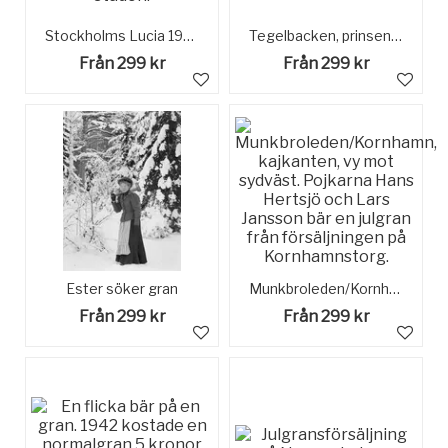
Stockholms Lucia 1940, Anna-Maria Hammarström med julkärve, bjöd stora famnen på sitt triumftåg genom staden.
Tegelbacken, prinsens stall. Snöskottare på väg till sitt arbete.
Från 299 kr
Från 299 kr
Ester söker gran
Munkbroleden/Kornhamn, kajkanten, vy mot sydväst. Pojkarna Hans Hertsjö och Lars Jansson bär en julgran från försäljningen på Kornhamnstorg.
Från 299 kr
Från 299 kr