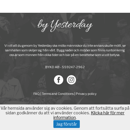
Vi vill att du genom by Yesterday ska möta människor du inte annars skulle mött, se
samhällen som skiljer sig från vårt. Byggnader och miljöer som finns runtomkring
oss är som minnen från olika tider och bär på en berättelse som vi vill belysa.
BYKD AB - 559247-2962
FAQ
|
Terms and Conditions
|
Privacy policy
Vår hemsida använder sig av cookies. Genom att fortsätta surfa på
sidan godkänner du att vi använder cookies.
Klicka här för mer
information
.
Jag förstår