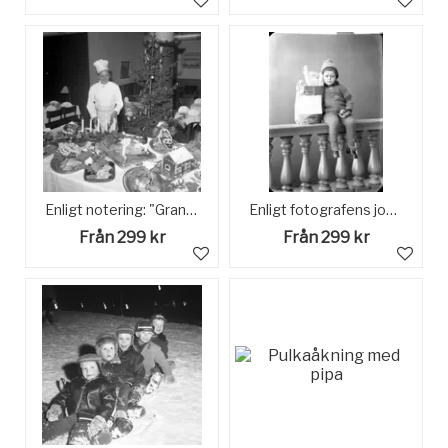
Enligt notering: "Grand Hotell U-a (Julbord) 6/12 56".
Enligt fotografens journal nr 4 1918-1922: "Enander, Olof Julkort Allmänna vägen Gbg".
Från 299 kr
Från 299 kr