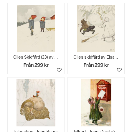
Olles Skidfärd (33) av Elsa Beskow
Olles skidfärd av Elsa Beskow
Från 299 kr
Från 299 kr
Julbocken - John Bauer
Julkort - Jenny Nyström