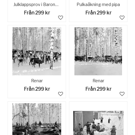
Julklappsprov i Baronbacken. 27 december 1958.
Pulkaåkning med pipa
Från 299 kr
Från 299 kr
Renar
Renar
Från 299 kr
Från 299 kr