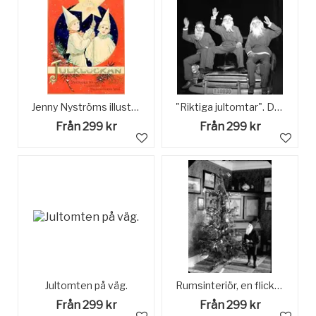
Jenny Nyströms illustration till Julklockan 1899.
"Riktiga jultomtar". December 1956.
Från 299 kr
Från 299 kr
Jultomten på väg.
Rumsinteriör, en flicka vid julgranen. Ingrid Lindskog, fotograf Sam Lindskogs dotter.
Från 299 kr
Från 299 kr