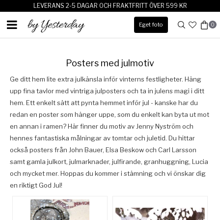
LEVERANS 2-5 DAGAR OCH FRAKTFRITT ÖVER 599 KR
Eget foto
0
Posters med julmotiv
Ge ditt hem lite extra julkänsla inför vinterns festligheter. Häng
upp fina tavlor med vintriga julposters och ta in julens magi i ditt
hem.
Ett enkelt sätt att pynta hemmet inför jul - kanske har du
redan en poster som hänger uppe, som du enkelt kan byta ut mot
en annan i ramen? H
är finner du motiv av Jenny Nyström och
hennes fantastiska målningar av tomtar och juletid. Du hittar
också posters från John Bauer, Elsa Beskow och Carl Larsson
samt gamla julkort, julmarknader, julfirande, granhuggning, Lucia
och mycket mer. Hoppas du kommer i stämning och vi önskar dig
en riktigt God Jul!