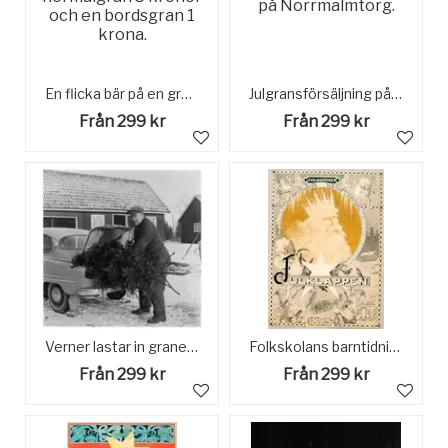
En flicka bär på en gran. 1942 kostade en normalgran 5 kronor och en bordsgran 1 krona.
Julgransförsäljning på Norrmalmtorg.
Från 299 kr
Från 299 kr
Verner lastar in granen i bilen
Folkskolans barntidning Julklappen, Den förste snapphanen av I.O. Åberg. 1895, illustration av Jenny Nyström.
Från 299 kr
Från 299 kr