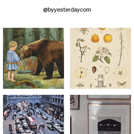
@byyesterdaycom