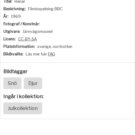
Titel:
Renar
Beskrivning:
Filminspelning BBC
År:
1969
Fotograf / Konstnär:
Utgivare:
Järnvägsmuseet
Licens:
CC-BY-SA
Platsinformation:
sverige, norrbotten
Bildkvalite:
Läs mer här
FAQ
Bildtaggar
Snö
Djur
Ingår i kollektion:
Julkollektion