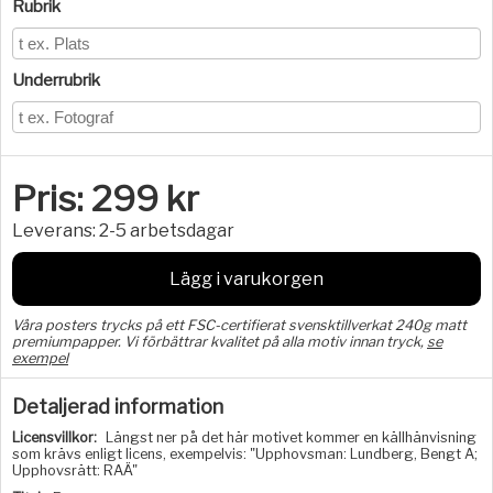
Rubrik
Underrubrik
Pris:
299
kr
Leverans:
2-5 arbetsdagar
Lägg i varukorgen
Våra posters trycks på ett FSC-certifierat svensktillverkat 240g matt
premiumpapper. Vi förbättrar kvalitet på alla motiv innan tryck,
se
exempel
Detaljerad information
Licensvillkor:
Längst ner på det här motivet kommer en källhänvisning
som krävs enligt licens, exempelvis: "Upphovsman: Lundberg, Bengt A;
Upphovsrätt: RAÄ"