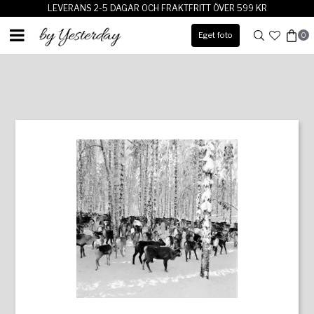
LEVERANS 2-5 DAGAR OCH FRAKTFRITT ÖVER 599 KR
Eget foto
0