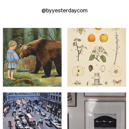
@byyesterdaycom