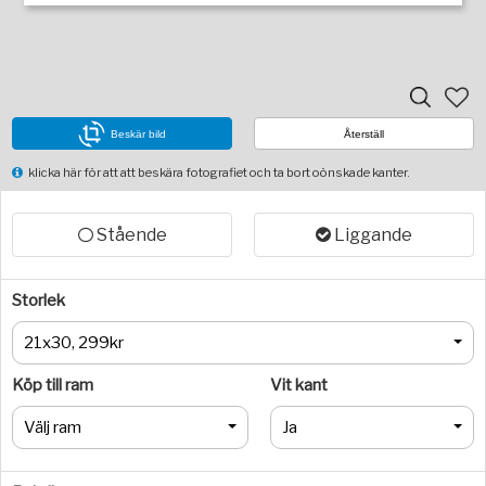
Beskär bild
Återställ
klicka här för att att beskära fotografiet och ta bort oönskade kanter.
Stående
Liggande
Storlek
21x30, 299kr
Köp till ram
Vit kant
Välj ram
Ja