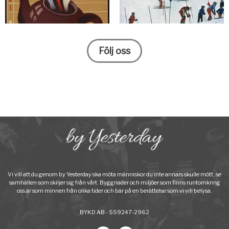
Följ oss
Vi vill att du genom by Yesterday ska möta människor du inte annars skulle mött, se
samhällen som skiljer sig från vårt. Byggnader och miljöer som finns runtomkring
oss är som minnen från olika tider och bär på en berättelse som vi vill belysa.
BYKD AB - 559247-2962