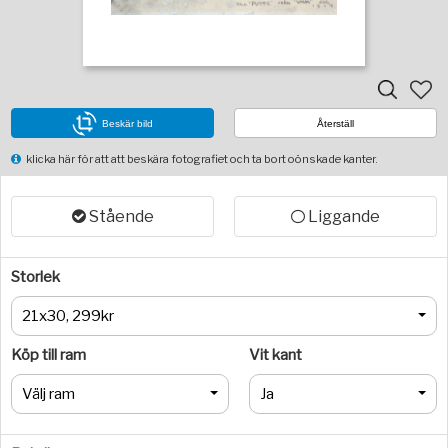
Beskär bild
Återställ
klicka här för att att beskära fotografiet och ta bort oönskade kanter.
Stående
Liggande
Storlek
21x30, 299kr
Köp till ram
Vit kant
Välj ram
Ja