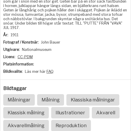
som går i snön med en stor get. Geten bär på en stor säck fastbunden
i hornen, julklappar hänger längs sidan, en bjällerkrans runt halsen.
Geten är långhårig och pojken håller den i skägget. Pojken är iklädd en
stor mössa, tumvantar, jacka, byxor, strumpeband med stora tofsar
och näbbstövlar. I bakgrunden skymtar några snötäckta hus. Det
snöar. Under bilden till höger står textat: TILL "PUTTE" FRÅN "VAVA"
JUL 1917.
År:
1911
Fotograf / Konstnär:
John Bauer
Utgivare:
Nationalmuseum
Licens:
CC-PDM
Platsinformation:
Bildkvalite:
Läs mer här
FAQ
Bildtaggar
Målningar
Målning
Klassiska målningar
Klassisk målning
Illustrationer
Akvarell
Akvarellmålning
Reproduktion