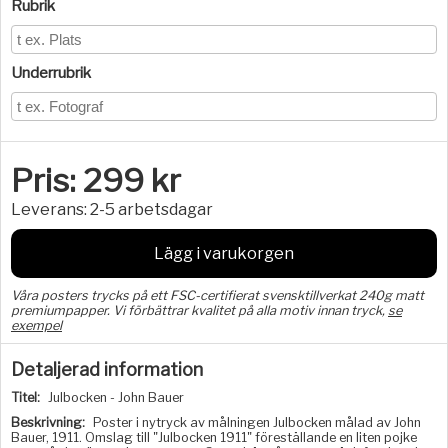
Rubrik
Underrubrik
Pris:
299
kr
Leverans:
2-5 arbetsdagar
Lägg i varukorgen
Våra posters trycks på ett FSC-certifierat svensktillverkat 240g matt
premiumpapper. Vi förbättrar kvalitet på alla motiv innan tryck,
se
exempel
Detaljerad information
Titel:
Julbocken - John Bauer
Beskrivning:
Poster i nytryck av målningen Julbocken målad av John
Bauer, 1911. Omslag till "Julbocken 1911" föreställande en liten pojke