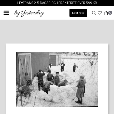
LEVERANS 2-5 DAGAR OCH FRAKTFRITT ÖVER 599 KR
Eget foto
0