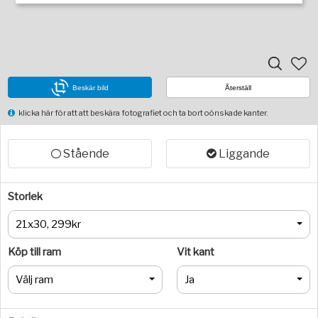
Beskär bild
Återställ
klicka här för att att beskära fotografiet och ta bort oönskade kanter.
Stående
Liggande
Storlek
21x30, 299kr
Köp till ram
Vit kant
Välj ram
Ja