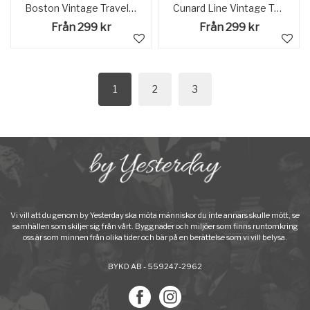
Boston Vintage Travel Poster USA
Cunard Line Vintage Travel Poster
Från 299 kr
Från 299 kr
1
2
3
Vi vill att du genom by Yesterday ska möta människor du inte annars skulle mött, se
samhällen som skiljer sig från vårt. Byggnader och miljöer som finns runtomkring
oss är som minnen från olika tider och bär på en berättelse som vi vill belysa.
BYKD AB - 559247-2962