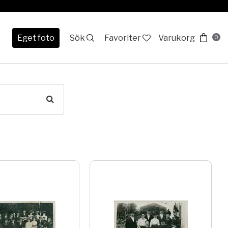
Eget foto
Sök
Favoriter
Varukorg
0