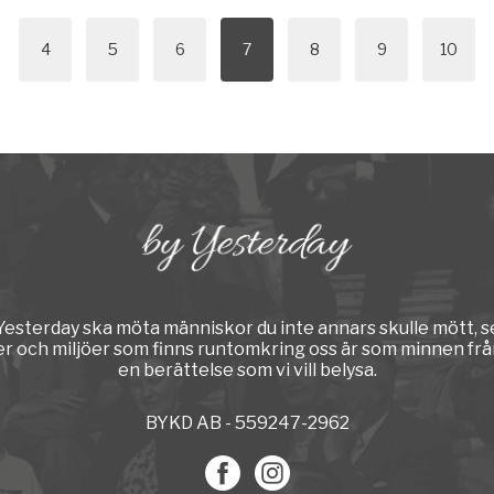
4
5
6
7
8
9
10
y Yesterday ska möta människor du inte annars skulle mött, s
er och miljöer som finns runtomkring oss är som minnen från
en berättelse som vi vill belysa.
BYKD AB - 559247-2962