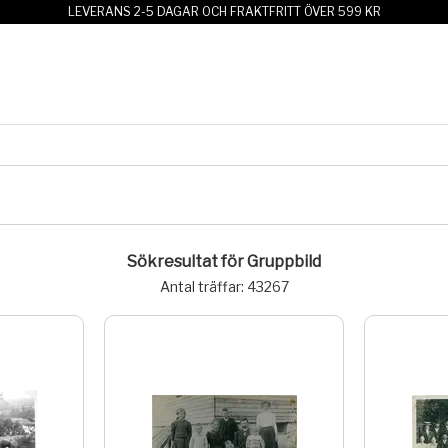
LEVERANS 2-5 DAGAR OCH FRAKTFRITT ÖVER 599 KR
Sökresultat för Gruppbild
Antal träffar: 43267