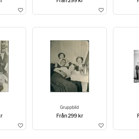
r
Från 299 kr
Gruppbild
r
Från 299 kr