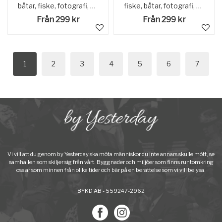
båtar, fiske, fotografi, photograph@eng
fiske, båtar, fotografi, photograph@eng
Från 299 kr
Från 299 kr
1
2
3
4
5
6
7
Vi vill att du genom by Yesterday ska möta människor du inte annars skulle mött, se
samhällen som skiljer sig från vårt. Byggnader och miljöer som finns runtomkring
oss är som minnen från olika tider och bär på en berättelse som vi vill belysa.
BYKD AB - 559247-2962