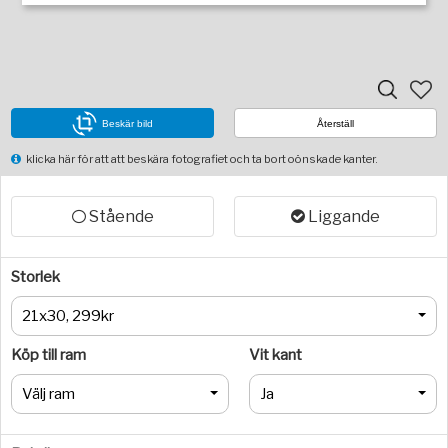
Beskär bild
Återställ
klicka här för att att beskära fotografiet och ta bort oönskade kanter.
Stående
Liggande
Storlek
21x30, 299kr
Köp till ram
Vit kant
Välj ram
Ja