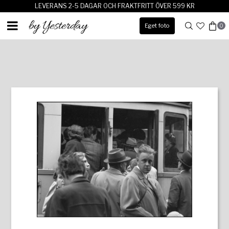
LEVERANS 2-5 DAGAR OCH FRAKTFRITT ÖVER 599 KR
Eget foto
0