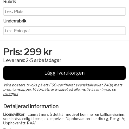
Rubrik
Underrubrik
Pris:
299
kr
Leverans:
2-5 arbetsdagar
Lägg i varukorgen
Våra posters trycks på ett FSC-certifierat svensktillverkat 240g matt
premiumpapper. Vi förbättrar kvalitet på alla motiv innan tryck,
se
exempel
Detaljerad information
Licensvillkor:
Längst ner på det här motivet kommer en källhänvisning
som krävs enligt licens, exempelvis: "Upphovsman: Lundberg, Bengt A;
Upphovsrätt: RAÄ"