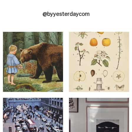
@byyesterdaycom