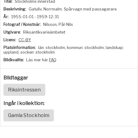
Titel:
Stockholms innerstad
Beskrivning:
Gatuliv, Norrmalm. Spårvagn med passagerare.
År:
1955-01-01 - 1959-12-31
Fotograf / Konstnär:
Nilsson, Pål-Nils
Utgivare:
Riksantikvarieämbetet
Licens:
CC-BY
Platsinformation:
län: stockholm, kommun: stockholm, landskap:
uppland, socken: stockholm
Bildkvalite:
Läs mer här
FAQ
Bildtaggar
Riksintressen
Ingår i kollektion:
Gamla Stockholm