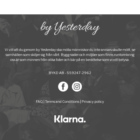
Vi vill att du genom by Yesterday ska möta människor du inte annars skulle mött, se
samhällen som skiljer sig från vårt. Byggnader och miljöer som finns runtomkring
oss är som minnen från olika tider och bär på en berättelse som vi vill belysa.
BYKD AB - 559247-2962
FAQ
|
Terms and Conditions
|
Privacy policy