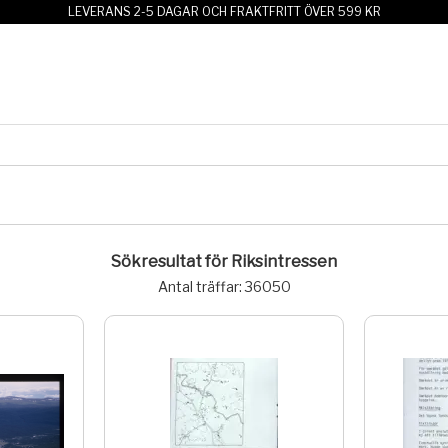
LEVERANS 2-5 DAGAR OCH FRAKTFRITT ÖVER 599 KR
Sökresultat för Riksintressen
Antal träffar: 36050