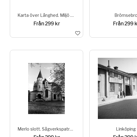
Karta över Långhed. Miljö av riksintresse
Brömsebr
Från 299 kr
Från 299 k
Merlo slott. Sågverkspatronen Fredrik Bunsow uppförde 1884 en sommarvilla Merlo i medeltidsromantisk stil som ritades av arkitekten Gustaf Isac Clason. Park och ekonomibyggnad.Området utgör delmiljö av sågverkssamhället Skönvik i Sundsvalls kommun.; (Ur Riksintressen Y-län register)
Linköping