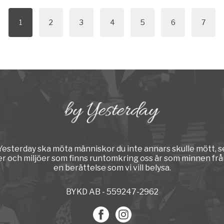
1
2
3
4
5
6
7
y Yesterday ska möta människor du inte annars skulle mött, s
er och miljöer som finns runtomkring oss är som minnen från
en berättelse som vi vill belysa.
BYKD AB - 559247-2962