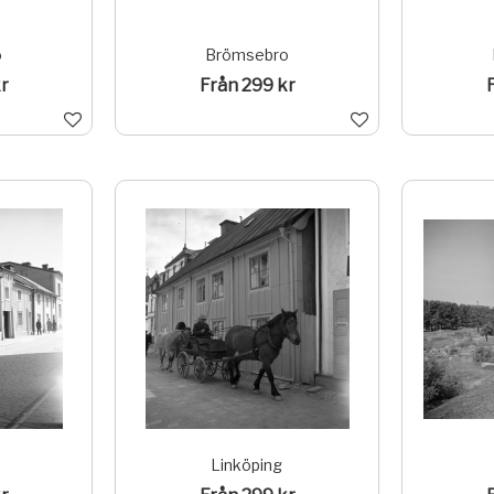
o
Brömsebro
r
Från 299 kr
Linköping