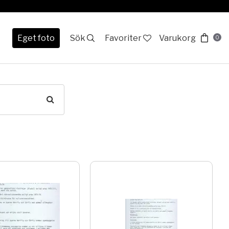
Eget foto
Sök
Favoriter
Varukorg
0