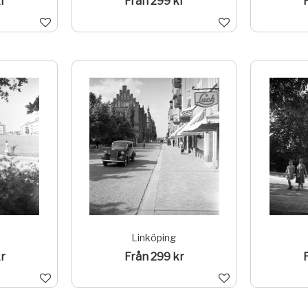
r
Från 299 kr
Linköping
r
Från 299 kr