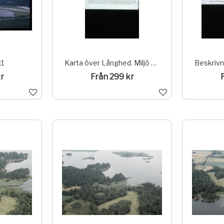
:1
Karta över Långhed. Miljö av riksintresse
r
Från 299 kr