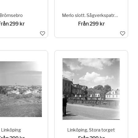
Brömsebro
Merlo slott. Sågverkspatronen Fredrik Bunsow uppförde 1884 en sommarvilla Merlo i medeltidsromantisk stil som ritades av arkitekten Gustaf Isac Clason. Park och ekonomibyggnad.Området utgör delmiljö av sågverkssamhället Skönvik i Sundsvalls kommun.; (Ur Riksintressen Y-län register)
Från 299 kr
Från 299 kr
Linköping
Linköping, Stora torget