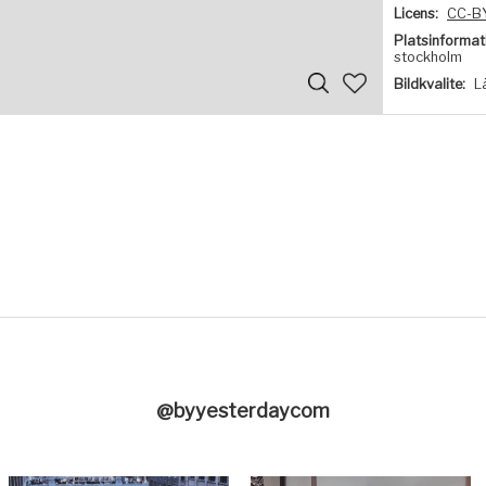
Licens:
CC-B
Platsinformat
stockholm
Bildkvalite:
L
@byyesterdaycom