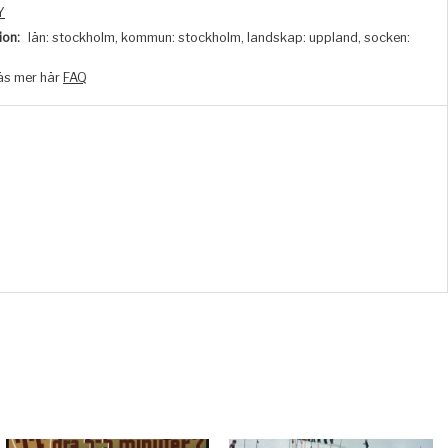
Y
ion:
län: stockholm, kommun: stockholm, landskap: uppland, socken:
äs mer här
FAQ