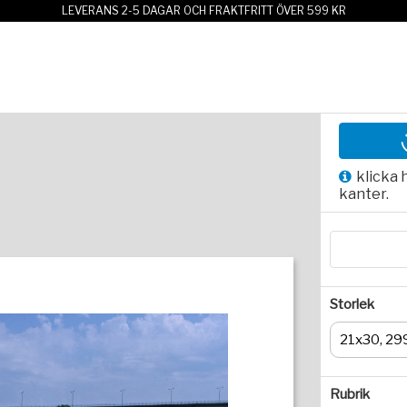
LEVERANS 2-5 DAGAR OCH FRAKTFRITT ÖVER 599 KR
klicka 
kanter.
Storlek
21x30, 29
Rubrik