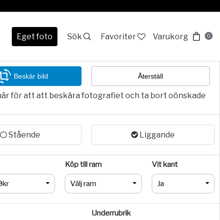
Eget foto
Sök
Favoriter
Varukorg
0
Beskär bild
Återställ
här för att att beskära fotografiet och ta bort oönskade
Stående
Liggande
Köp till ram
Vit kant
9kr
Välj ram
Ja
Underrubrik