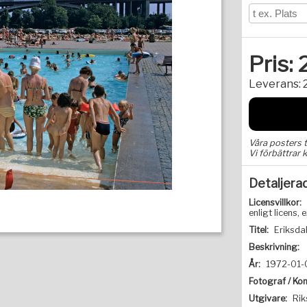
Pris:
Leverans:
Våra posters 
Vi förbättrar k
Detaljera
Licensvillkor:
enligt licens
Titel:
Eriksda
Beskrivning:
År:
1972-01-0
Fotograf / Kon
Utgivare:
Rik