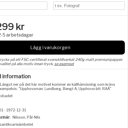
299
kr
2-5 arbetsdagar
Lägg i varukorgen
trycks på ett FSC-certifierat svensktillverkat 240g matt premiumpapper.
valitet på alla motiv innan tryck,
se exempel
d information
Längst ner på det här motivet kommer en källhänvisning som krävs
, exempelvis: "Upphovsman: Lundberg, Bengt A; Upphovsrätt: RAÄ"
lsbadet
1 - 1972-12-31
stnär:
Nilsson, Pål-Nils
santikvarieämbetet