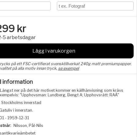
299
kr
2-5 arbetsdagar
Lägg i varukorgen
trycks på ett FSC-certifierat svensktillverkat 240g matt premiumpapper.
valitet på alla motiv innan tryck,
se exempel
d information
Längst ner på det här motivet kommer en källhänvisning som krävs
, exempelvis: "Upphovsman: Lundberg, Bengt A; Upphovsrätt: RAÄ"
 i Stockholms innerstad
Gatuliv i innerstan.
01 - 1959-12-31
stnär:
Nilsson, Pål-Nils
santikvarieämbetet