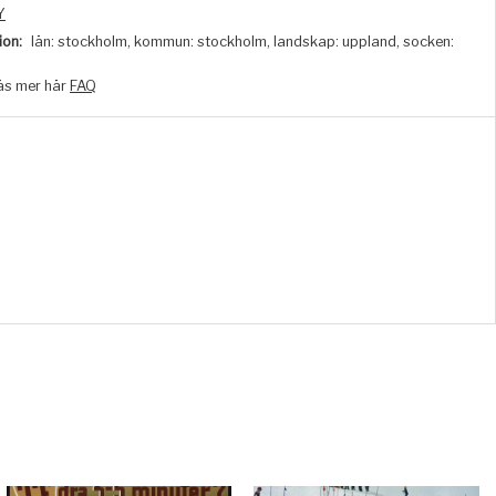
Y
ion:
län: stockholm, kommun: stockholm, landskap: uppland, socken:
äs mer här
FAQ