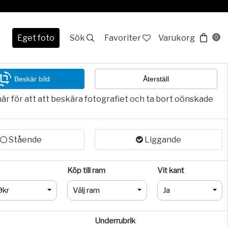
Eget foto
Sök
Favoriter
Varukorg
0
Beskär bild
Återställ
här för att att beskära fotografiet och ta bort oönskade
Stående
Liggande
Köp till ram
Vit kant
9kr
Välj ram
Ja
Underrubrik