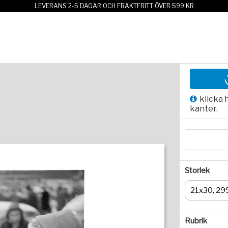
LEVERANS 2-5 DAGAR OCH FRAKTFRITT ÖVER 599 KR
klicka 
kanter.
Storlek
21x30, 29
Rubrik