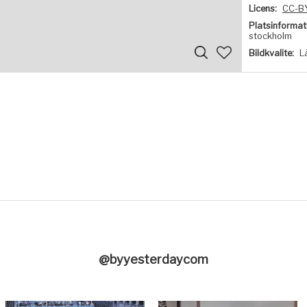
Licens:
CC-B
Platsinformat
stockholm
Bildkvalite:
L
@byyesterdaycom