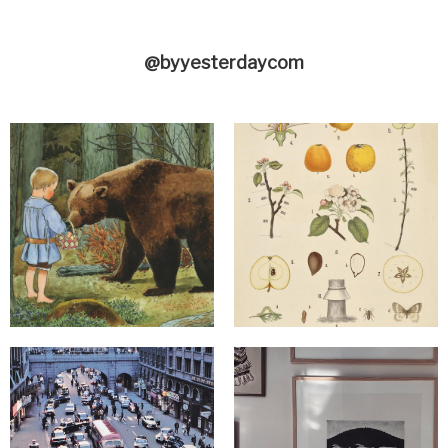
@byyesterdaycom