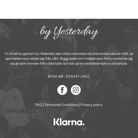
Vi vill att du genom by Yesterday ska möta människor du inte annars skulle mött, se
samhällen som skiljer sig från vårt. Byggnader och miljöer som finns runtomkring
oss är som minnen från olika tider och bär på en berättelse som vi vill belysa.
BYKD AB - 559247-2962
FAQ
|
Terms and Conditions
|
Privacy policy