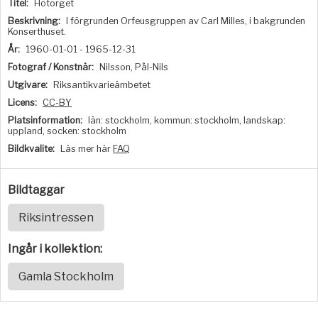
Titel:
Hötorget
Beskrivning:
I förgrunden Orfeusgruppen av Carl Milles, i bakgrunden
Konserthuset.
År:
1960-01-01 - 1965-12-31
Fotograf / Konstnär:
Nilsson, Pål-Nils
Utgivare:
Riksantikvarieämbetet
Licens:
CC-BY
Platsinformation:
län: stockholm, kommun: stockholm, landskap:
uppland, socken: stockholm
Bildkvalite:
Läs mer här
FAQ
Bildtaggar
Riksintressen
Ingår i kollektion:
Gamla Stockholm