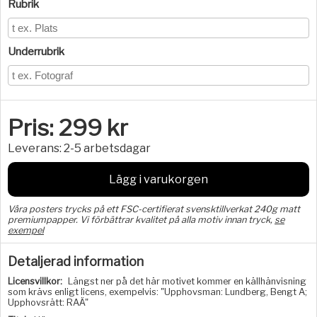
Rubrik
Underrubrik
Pris:
299
kr
Leverans:
2-5 arbetsdagar
Lägg i varukorgen
Våra posters trycks på ett FSC-certifierat svensktillverkat 240g matt
premiumpapper. Vi förbättrar kvalitet på alla motiv innan tryck,
se
exempel
Detaljerad information
Licensvillkor:
Längst ner på det här motivet kommer en källhänvisning
som krävs enligt licens, exempelvis: "Upphovsman: Lundberg, Bengt A;
Upphovsrätt: RAÄ"