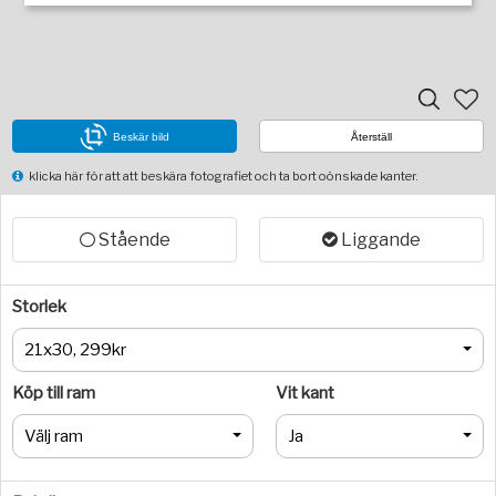
Beskär bild
Återställ
klicka här för att att beskära fotografiet och ta bort oönskade kanter.
Stående
Liggande
Storlek
21x30, 299kr
Köp till ram
Vit kant
Välj ram
Ja