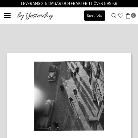
LEVERANS 2-5 DAGAR OCH FRAKTFRITT ÖVER 599 KR
Eget foto
0