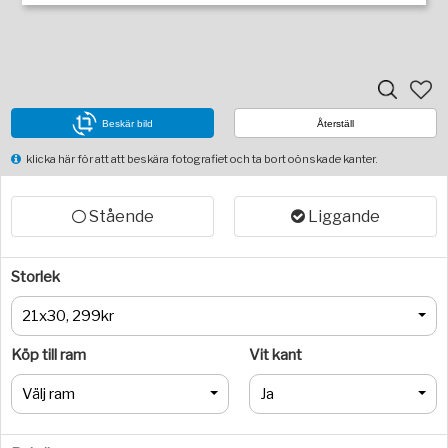
Beskär bild
Återställ
klicka här för att att beskära fotografiet och ta bort oönskade kanter.
Stående
Liggande
Storlek
21x30, 299kr
Köp till ram
Vit kant
Välj ram
Ja