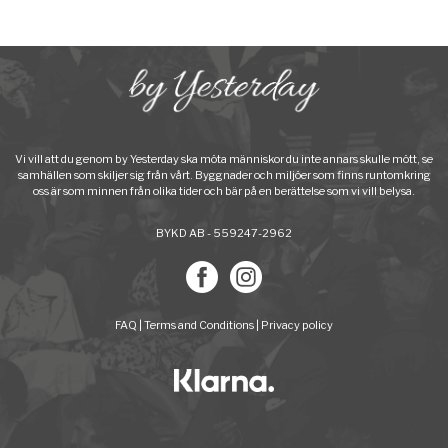
Vi vill att du genom by Yesterday ska möta människor du inte annars skulle mött, se
samhällen som skiljer sig från vårt. Byggnader och miljöer som finns runtomkring
oss är som minnen från olika tider och bär på en berättelse som vi vill belysa.
BYKD AB - 559247-2962
FAQ
|
Terms and Conditions
|
Privacy policy