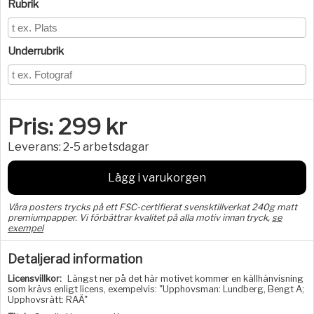
Rubrik
Underrubrik
Pris:
299
kr
Leverans:
2-5 arbetsdagar
Lägg i varukorgen
Våra posters trycks på ett FSC-certifierat svensktillverkat 240g matt
premiumpapper. Vi förbättrar kvalitet på alla motiv innan tryck,
se
exempel
Detaljerad information
Licensvillkor:
Längst ner på det här motivet kommer en källhänvisning
som krävs enligt licens, exempelvis: "Upphovsman: Lundberg, Bengt A;
Upphovsrätt: RAÄ"