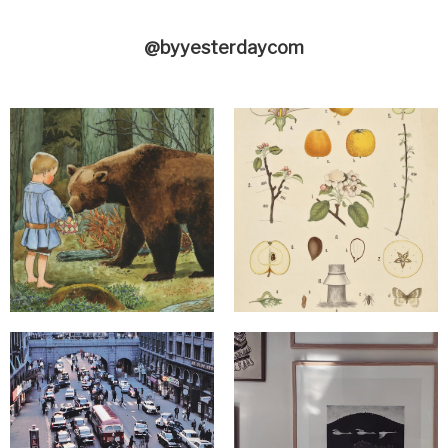
@byyesterdaycom