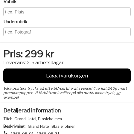
Rubrik
Underrubrik
Pris:
299
kr
Leverans:
2-5 arbetsdagar
Lägg i varukorgen
Våra posters trycks på ett FSC-certifierat svensktillverkat 240g matt
premiumpapper. Vi förbättrar kvalitet på alla motiv innan tryck,
se
exempel
Detaljerad information
Titel:
Grand Hotel, Blasieholmen
Beskrivning:
Grand Hotel, Blasieholmen
År:
1968-08-01 - 1968-08-31