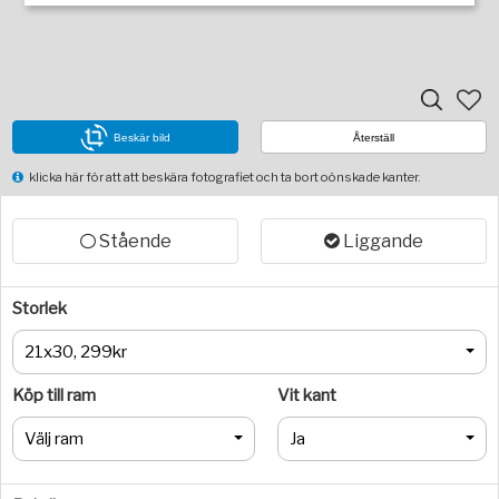
Beskär bild
Återställ
klicka här för att att beskära fotografiet och ta bort oönskade kanter.
Stående
Liggande
Storlek
21x30, 299kr
Köp till ram
Vit kant
Välj ram
Ja