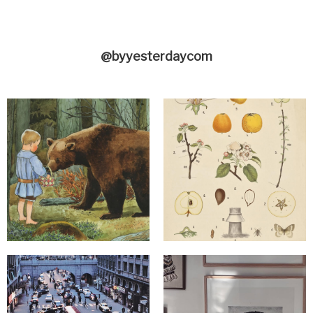
@byyesterdaycom