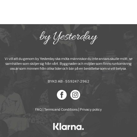
Vi vill att du genom by Yesterday ska möta människor du inte annars skulle mött, se
samhällen som skiljer sig från vårt. Byggnader och miljöer som finns runtomkring
oss är som minnen från olika tider och bär på en berättelse som vi vill belysa.
BYKD AB - 559247-2962
FAQ
|
Terms and Conditions
|
Privacy policy