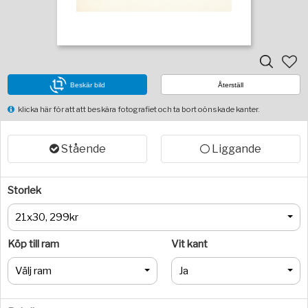
Beskär bild
Återställ
klicka här för att att beskära fotografiet och ta bort oönskade kanter.
Stående
Liggande
Storlek
21x30, 299kr
Köp till ram
Vit kant
Välj ram
Ja