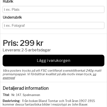
Rubrik
Underrubrik
Pris:
299
kr
Leverans:
2-5 arbetsdagar
Lägg i varukorgen
Våra posters trycks på ett FSC-certifierat svensktillverkat 240g matt
premiumpapper. Vi förbättrar kvalitet på alla motiv innan tryck,
se
exempel
Detaljerad information
Titel:
Nr. 147. Spelmannen
Beskrivning:
Från boken Bland Tomtar och Troll åren 1907-1915
kommer dessa fantastiska bilder i mezzotypi av John Bauer.