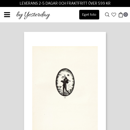
LEVERANS 2-5 DAGAR OCH FRAKTFRITT ÖVER 599 KR
Eget foto
0