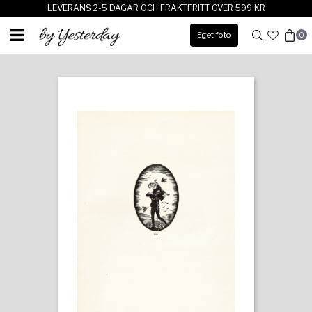
LEVERANS 2-5 DAGAR OCH FRAKTFRITT ÖVER 599 KR
Eget foto
0