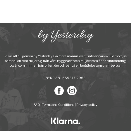
Vi vill att du genom by Yesterday ska möta människor du inte annars skulle mött, se
samhällen som skiljer sig från vårt. Byggnader och miljöer som finns runtomkring
oss är som minnen från olika tider och bär på en berättelse som vi vill belysa.
BYKD AB - 559247-2962
FAQ
|
Terms and Conditions
|
Privacy policy