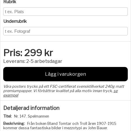
Rubrik
Underrubrik
Pris:
299
kr
Leverans:
2-5 arbetsdagar
Lägg i varukorgen
Våra posters trycks på ett FSC-certifierat svensktillverkat 240g matt
premiumpapper. Vi förbättrar kvalitet på alla motiv innan tryck,
se
exempel
Detaljerad information
Titel:
Nr. 147. Spelmannen
Beskrivning:
Från boken Bland Tomtar och Troll åren 1907-1915
kommer dessa fantastiska bilder i mezzotypi av John Bauer.