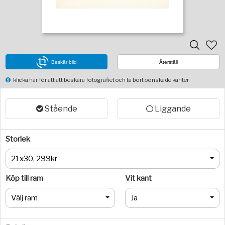
Beskär bild
Återställ
klicka här för att att beskära fotografiet och ta bort oönskade kanter.
Stående
Liggande
Storlek
21x30, 299kr
Köp till ram
Vit kant
Välj ram
Ja