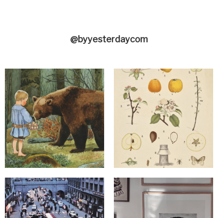
@byyesterdaycom