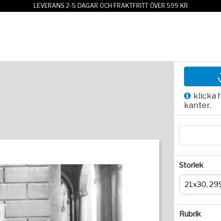
LEVERANS 2-5 DAGAR OCH FRAKTFRITT ÖVER 599 KR
klicka 
kanter.
Storlek
21x30, 29
Rubrik