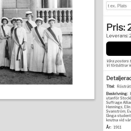
Pris:
Leverans:
Våra posters 
Vi förbättrar k
Detaljera
Titel:
Rösträt
Beskrivning:
utanför Stock
Suffrage Allia
Hennings, Eli
Svanström, Ev
långa student
knutna vid vä
År:
1911