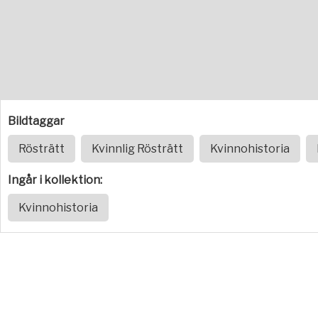
Bildtaggar
Rösträtt
Kvinnlig Rösträtt
Kvinnohistoria
Ingår i kollektion:
Kvinnohistoria