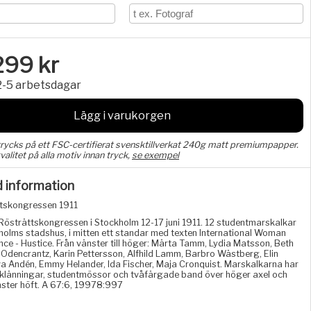
299
kr
2-5 arbetsdagar
Lägg i varukorgen
trycks på ett FSC-certifierat svensktillverkat 240g matt premiumpapper.
valitet på alla motiv innan tryck,
se exempel
d information
tskongressen 1911
Rösträttskongressen i Stockholm 12-17 juni 1911. 12 studentmarskalkar
holms stadshus, i mitten ett standar med texten International Woman
nce - Hustice. Från vänster till höger: Märta Tamm, Lydia Matsson, Beth
n Odencrantz, Karin Pettersson, Alfhild Lamm, Barbro Wästberg, Elin
a Andén, Emmy Helander, Ida Fischer, Maja Cronquist. Marskalkarna har
klänningar, studentmössor och tvåfärgade band över höger axel och
nster höft. A 67:6, 19978:997