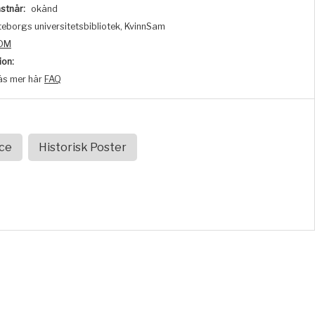
stnär:
okänd
eborgs universitetsbibliotek, KvinnSam
DM
ion:
äs mer här
FAQ
nce
Historisk Poster