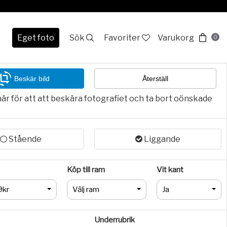
Eget foto
Sök
Favoriter
Varukorg
0
Beskär bild
Återställ
här för att att beskära fotografiet och ta bort oönskade
Stående
Liggande
Köp till ram
Vit kant
9kr
Välj ram
Ja
Underrubrik