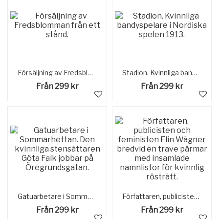
Försäljning av Fredsblomman från ett stånd.
Stadion. Kvinnliga bandyspelare i Nordiska spelen 1913.
Från 299 kr
Från 299 kr
Gatuarbetare i Sommarhettan. Den kvinnliga stensättaren Göta Falk jobbar på Öregrundsgatan.
Författaren, publicisten och feministen Elin Wägner bredvid en trave pärmar med insamlade namnlistor för kvinnlig rösträtt.
Från 299 kr
Från 299 kr