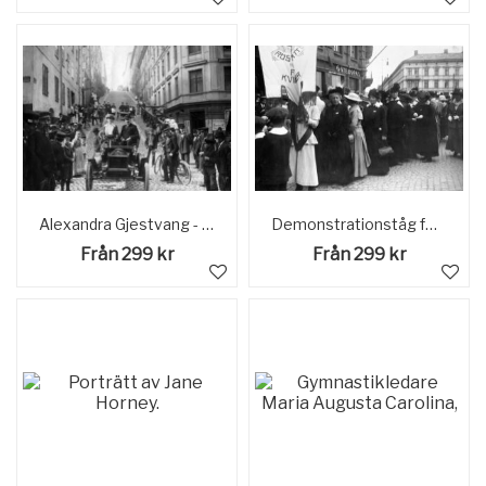
Alexandra Gjestvang - Sveriges första "chauffeuse"
Demonstrationståg för kvinnorösträtten vid Järntorget Göteborg
Från 299 kr
Från 299 kr