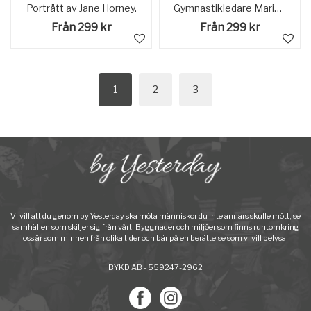
Porträtt av Jane Horney.
Gymnastikledare Maria Augusta Carolina, "Maja", Carlquist med gymnastiserande barn i en gymnastiksal.
Från 299 kr
Från 299 kr
1
2
3
Vi vill att du genom by Yesterday ska möta människor du inte annars skulle mött, se
samhällen som skiljer sig från vårt. Byggnader och miljöer som finns runtomkring
oss är som minnen från olika tider och bär på en berättelse som vi vill belysa.
BYKD AB - 559247-2962