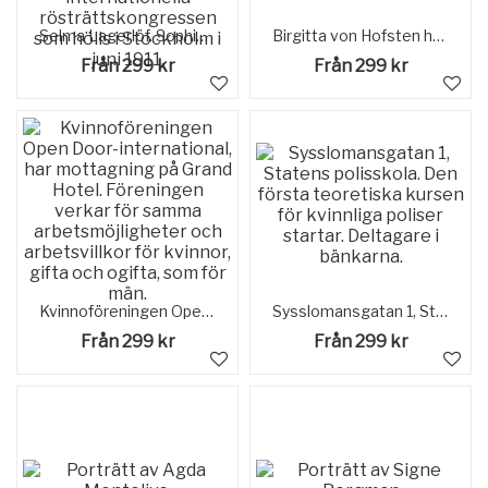
Selma Lagerlöf. Sophie Elkan (längst till höger), Dr Selma Lagerlöf och Dr Louise Qvam (till vänster) från Norge sitter vid Renberget på Skansen. Damerna deltog i internationella rösträttskongressen som hölls i Stockholm i juni 1911.
Birgitta von Hofsten håller tal under Fredrikadebatt.
Från 299 kr
Från 299 kr
Kvinnoföreningen Open Door-international, har mottagning på Grand Hotel. Föreningen verkar för samma arbetsmöjligheter och arbetsvillkor för kvinnor, gifta och ogifta, som för män.
Sysslomansgatan 1, Statens polisskola. Den första teoretiska kursen för kvinnliga poliser startar. Deltagare i bänkarna.
Från 299 kr
Från 299 kr