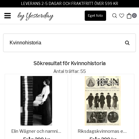
LEVERANS 2-5 DAGAR OCH FRAKTFRITT ÖVER 599 KR
Eget foto
0
Sökresultat för Kvinnohistoria
Antal träffar: 55
Elin Wägner och namninsamlingen 1914
Riksdagskvinnornas entré 1922