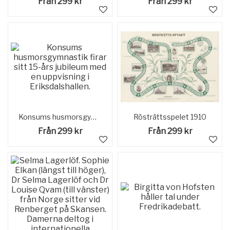
Från 299 kr
Från 299 kr
Konsums husmorsgymnastik firar sitt 15-års jubileum med en uppvisning i Eriksdalshallen.
Rösträttsspelet 1910
Från 299 kr
Från 299 kr