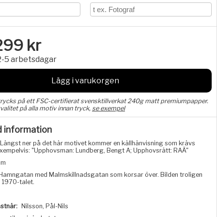
299
kr
2-5 arbetsdagar
Lägg i varukorgen
trycks på ett FSC-certifierat svensktillverkat 240g matt premiumpapper.
valitet på alla motiv innan tryck,
se exempel
d information
Längst ner på det här motivet kommer en källhänvisning som krävs
, exempelvis: "Upphovsman: Lundberg, Bengt A; Upphovsrätt: RAÄ"
lm
Hamngatan med Malmskillnadsgatan som korsar över. Bilden troligen
 1970-talet.
stnär:
Nilsson, Pål-Nils