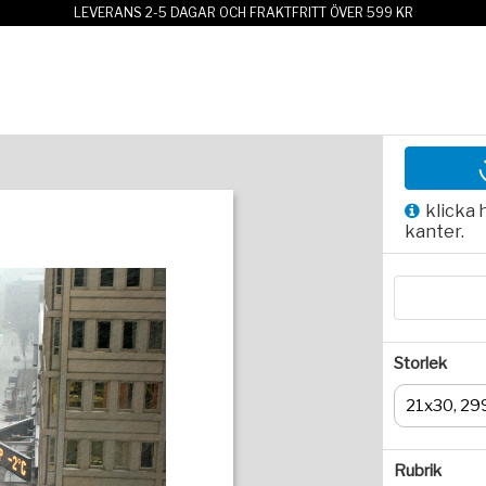
LEVERANS 2-5 DAGAR OCH FRAKTFRITT ÖVER 599 KR
klicka 
kanter.
Storlek
21x30, 29
Rubrik