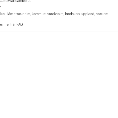
santikvarieämbetet
Y
ion:
län: stockholm, kommun: stockholm, landskap: uppland, socken:
äs mer här
FAQ