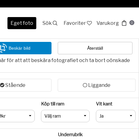
Eget foto
Sök
Favoriter
Varukorg
0
Beskär bild
Återställ
här för att att beskära fotografiet och ta bort oönskade
Stående
Liggande
Köp till ram
Vit kant
9kr
Välj ram
Ja
Underrubrik