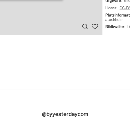
Utgivare:
Rik
Licens:
CC-B
Platsinformat
stockholm
Bildkvalite:
L
@byyesterdaycom