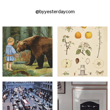
@byyesterdaycom