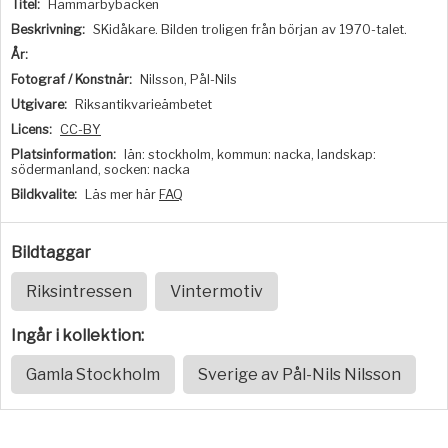
Titel:
Hammarbybacken
Beskrivning:
SKidåkare. Bilden troligen från början av 1970-talet.
År:
Fotograf / Konstnär:
Nilsson, Pål-Nils
Utgivare:
Riksantikvarieämbetet
Licens:
CC-BY
Platsinformation:
län: stockholm, kommun: nacka, landskap:
södermanland, socken: nacka
Bildkvalite:
Läs mer här
FAQ
Bildtaggar
Riksintressen
Vintermotiv
Ingår i kollektion:
Gamla Stockholm
Sverige av Pål-Nils Nilsson