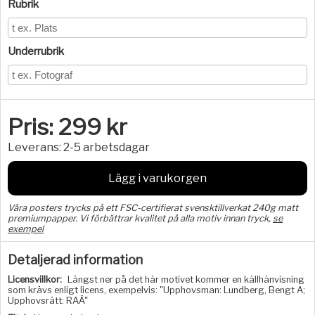
Rubrik
Underrubrik
Pris:
299
kr
Leverans:
2-5 arbetsdagar
Lägg i varukorgen
Våra posters trycks på ett FSC-certifierat svensktillverkat 240g matt
premiumpapper. Vi förbättrar kvalitet på alla motiv innan tryck,
se
exempel
Detaljerad information
Licensvillkor:
Längst ner på det här motivet kommer en källhänvisning
som krävs enligt licens, exempelvis: "Upphovsman: Lundberg, Bengt A;
Upphovsrätt: RAÄ"