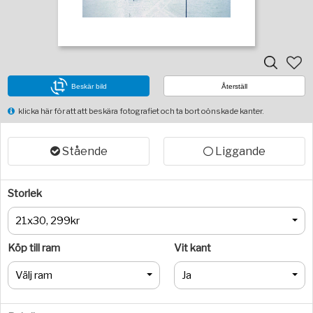
Beskär bild
Återställ
klicka här för att att beskära fotografiet och ta bort oönskade kanter.
Stående
Liggande
Storlek
21x30, 299kr
Köp till ram
Vit kant
Välj ram
Ja