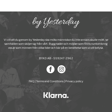
Vi vill att du genom by Yesterday ska möta människor du inte annars skulle mött, se
samhällen som skiljer sig från vårt. Byggnader och miljöer som finns runtomkring
oss är som minnen från olika tider och bär på en berättelse som vi vill belysa.
BYKD AB - 559247-2962
FAQ
|
Terms and Conditions
|
Privacy policy