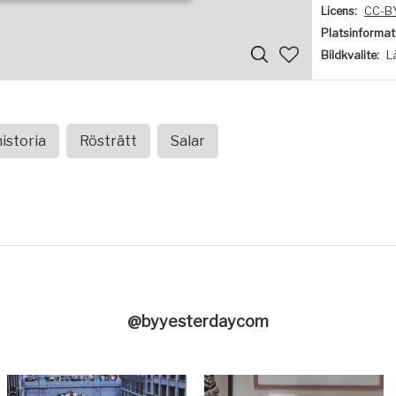
Licens:
CC-B
Platsinformat
Bildkvalite:
L
istoria
Rösträtt
Salar
@byyesterdaycom