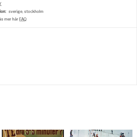
Y
ion:
sverige, stockholm
äs mer här
FAQ