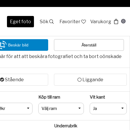
Eget foto
Sök
Favoriter
Varukorg
0
Beskär bild
Återställ
här för att att beskära fotografiet och ta bort oönskade
Stående
Liggande
Köp till ram
Vit kant
9kr
Välj ram
Ja
Underrubrik