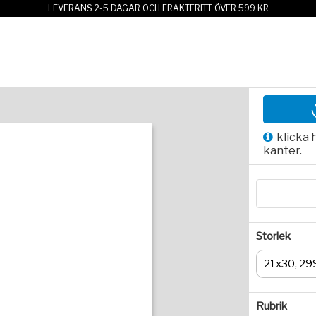
LEVERANS 2-5 DAGAR OCH FRAKTFRITT ÖVER 599 KR
klicka 
kanter.
Storlek
21x30, 29
Rubrik