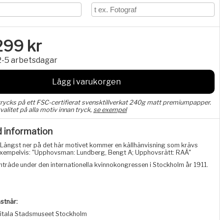
299
kr
2-5 arbetsdagar
Lägg i varukorgen
trycks på ett FSC-certifierat svensktillverkat 240g matt premiumpapper.
valitet på alla motiv innan tryck,
se exempel
d information
Längst ner på det här motivet kommer en källhänvisning som krävs
, exempelvis: "Upphovsman: Lundberg, Bengt A; Upphovsrätt: RAÄ"
räde under den internationella kvinnokongressen i Stockholm år 1911.
stnär:
itala Stadsmuseet Stockholm