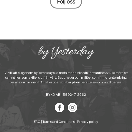
Följ oss
Vi vill att du genom by Yesterday ska möta människor du inte annars skulle mött, se
samhällen som skiljer sig från vårt. Byggnader och miljöer som finns runtomkring
oss är som minnen från olika tider och bär på en berättelse som vi vill belysa.
BYKD AB - 559247-2962
FAQ
|
Terms and Conditions
|
Privacy policy