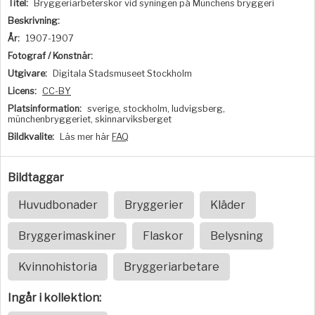
Titel:
Bryggeriarbeterskor vid syningen på Münchens bryggeri
Beskrivning:
År:
1907-1907
Fotograf / Konstnär:
Utgivare:
Digitala Stadsmuseet Stockholm
Licens:
CC-BY
Platsinformation:
sverige, stockholm, ludvigsberg,
münchenbryggeriet, skinnarviksberget
Bildkvalite:
Läs mer här
FAQ
Bildtaggar
Huvudbonader
Bryggerier
Kläder
Bryggerimaskiner
Flaskor
Belysning
Kvinnohistoria
Bryggeriarbetare
Ingår i kollektion: