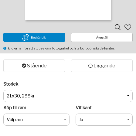
Beskär bild
Återställ
klicka här för att att beskära fotografiet och ta bort oönskade kanter.
Stående
Liggande
Storlek
21x30, 299kr
Köp till ram
Vit kant
Välj ram
Ja