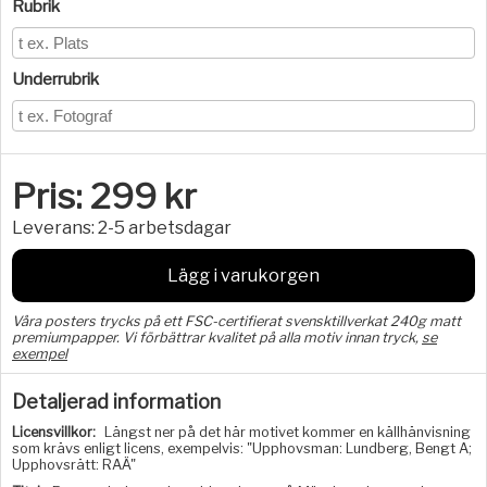
Rubrik
Underrubrik
Pris:
299
kr
Leverans:
2-5 arbetsdagar
Lägg i varukorgen
Våra posters trycks på ett FSC-certifierat svensktillverkat 240g matt
premiumpapper. Vi förbättrar kvalitet på alla motiv innan tryck,
se
exempel
Detaljerad information
Licensvillkor:
Längst ner på det här motivet kommer en källhänvisning
som krävs enligt licens, exempelvis: "Upphovsman: Lundberg, Bengt A;
Upphovsrätt: RAÄ"