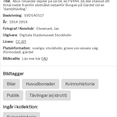
Titel:
Alice Timander skjuter på sin bil, en PV444, då den stannat ett
tiotal meter framför slutmålet nedanför Borgen på Gärdet vid en
"dambiltävling".
Beskrivning:
SVD540517
År:
1954-1954
Fotograf / Konstnär:
Ehnemark, Jan
Utgivare:
Digitala Stadsmuseet Stockholm
Licens:
CC-BY
Platsinformation:
sverige, stockholm, greve von essens väg
(förmodad), gärdet
Bildkvalite:
Läs mer här
FAQ
Bildtaggar
Bilar
Huvudbonader
Kvinnohistoria
Publik
Tävlingar (ej idrott)
Ingår i kollektion: