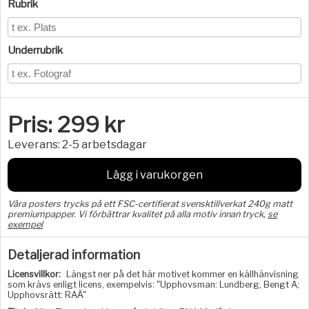
Rubrik
Underrubrik
Pris:
299
kr
Leverans:
2-5 arbetsdagar
Lägg i varukorgen
Våra posters trycks på ett FSC-certifierat svensktillverkat 240g matt
premiumpapper. Vi förbättrar kvalitet på alla motiv innan tryck,
se
exempel
Detaljerad information
Licensvillkor:
Längst ner på det här motivet kommer en källhänvisning
som krävs enligt licens, exempelvis: "Upphovsman: Lundberg, Bengt A;
Upphovsrätt: RAÄ"