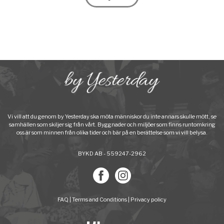
Vi vill att du genom by Yesterday ska möta människor du inte annars skulle mött, se
samhällen som skiljer sig från vårt. Byggnader och miljöer som finns runtomkring
oss är som minnen från olika tider och bär på en berättelse som vi vill belysa.
BYKD AB - 559247-2962
FAQ
|
Terms and Conditions
|
Privacy policy