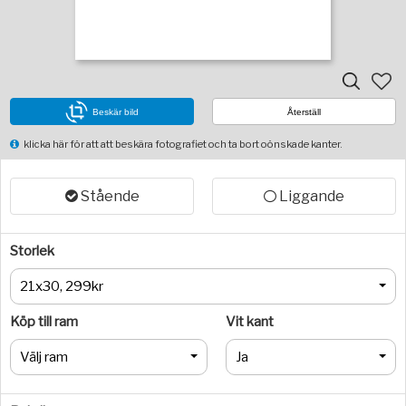
Beskär bild
Återställ
klicka här för att att beskära fotografiet och ta bort oönskade kanter.
Stående
Liggande
Storlek
21x30, 299kr
Köp till ram
Vit kant
Välj ram
Ja