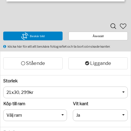
Beskär bild
Återställ
klicka här för att att beskära fotografiet och ta bort oönskade kanter.
Stående
Liggande
Storlek
21x30, 299kr
Köp till ram
Vit kant
Välj ram
Ja