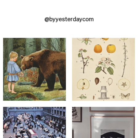
@byyesterdaycom