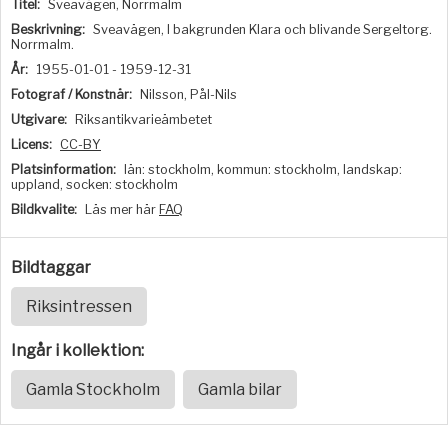
Titel:
Sveavägen, Norrmalm
Beskrivning:
Sveavägen, I bakgrunden Klara och blivande Sergeltorg.
Norrmalm.
År:
1955-01-01 - 1959-12-31
Fotograf / Konstnär:
Nilsson, Pål-Nils
Utgivare:
Riksantikvarieämbetet
Licens:
CC-BY
Platsinformation:
län: stockholm, kommun: stockholm, landskap:
uppland, socken: stockholm
Bildkvalite:
Läs mer här
FAQ
Bildtaggar
Riksintressen
Ingår i kollektion:
Gamla Stockholm
Gamla bilar