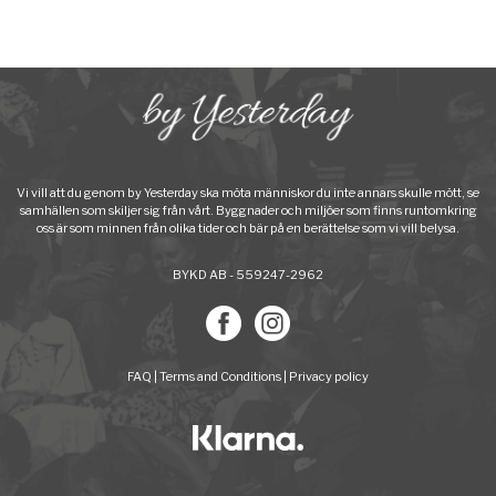
Vi vill att du genom by Yesterday ska möta människor du inte annars skulle mött, se
samhällen som skiljer sig från vårt. Byggnader och miljöer som finns runtomkring
oss är som minnen från olika tider och bär på en berättelse som vi vill belysa.
BYKD AB - 559247-2962
FAQ
|
Terms and Conditions
|
Privacy policy