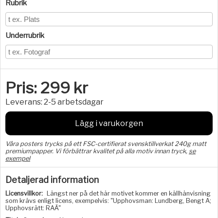
Rubrik
Underrubrik
Pris:
299
kr
Leverans:
2-5 arbetsdagar
Lägg i varukorgen
Våra posters trycks på ett FSC-certifierat svensktillverkat 240g matt
premiumpapper. Vi förbättrar kvalitet på alla motiv innan tryck,
se
exempel
Detaljerad information
Licensvillkor:
Längst ner på det här motivet kommer en källhänvisning
som krävs enligt licens, exempelvis: "Upphovsman: Lundberg, Bengt A;
Upphovsrätt: RAÄ"