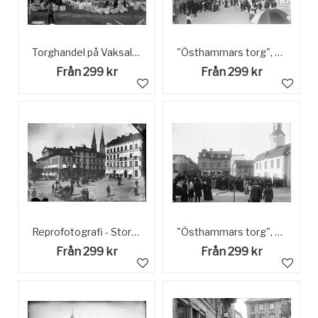
Torghandel på Vaksala torg, Fålhagen, Uppsala
"Östhammars torg", Östhammar, Uppland
Från 299 kr
Från 299 kr
Reprofotografi - Stora torget, kvarteret Rådhuset, Uppsala 1890-talet
"Östhammars torg", Östhammar, Uppland
Från 299 kr
Från 299 kr