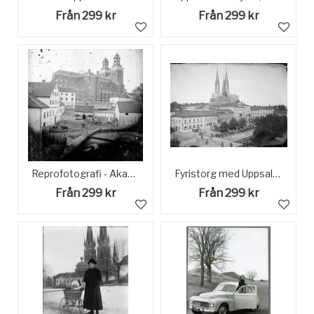
Från 299 kr
Från 299 kr
Reprofotografi - Akademikvarnen och Uppsala domkyrka före den Zettervallska renoveringen, Uppsala
Fyristorg med Uppsala domkyrka i bakgrunden, Fjärdingen, Uppsala juli 1890
Från 299 kr
Från 299 kr