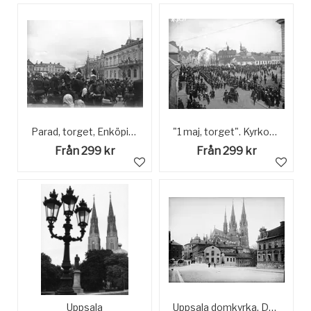
Parad, torget, Enköping, sett från Kyrkogatan
"1 maj, torget". Kyrkogatan/Torget, Enköping, sett från väster.
Från 299 kr
Från 299 kr
Uppsala
Uppsala domkyrka, Domtrapphuset och kvarteret Holmen, Fjärdingen, Uppsala 1901 - 1902