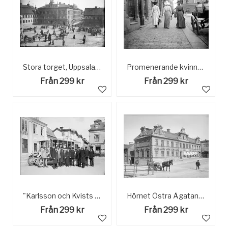
Stora torget, Uppsala, före 1904
Promenerande kvinnor, Fyris torg, Uppsala 1902
Från 299 kr
Från 299 kr
"Karlsson och Kvists buss på Östhammars torg", Östhammar, Uppland 1922
Hörnet Östra Ågatan - Gamla torget från söder, med Theatrum Oeconomicum, Uppsala 1901 - 1902
Från 299 kr
Från 299 kr