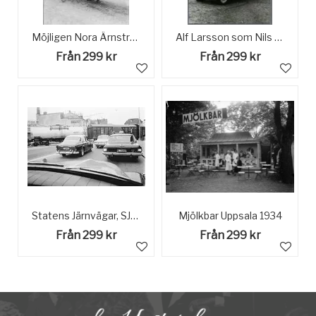
Möjligen Nora Ärnström med barn i barnvagn framför Gustavianum och Uppsala domkyrka, Uppsala
Alf Larsson som Nils Holgersson framför de tre kungshögarna i Uppsala.
Från 299 kr
Från 299 kr
Statens Järnvägar, SJ Gbs godsvagn. Uppsalatrafik
Mjölkbar Uppsala 1934
Från 299 kr
Från 299 kr