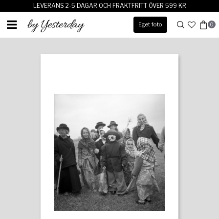
LEVERANS 2-5 DAGAR OCH FRAKTFRITT ÖVER 599 KR
Eget foto
0