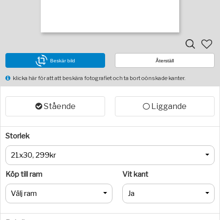
Beskär bild
Återställ
klicka här för att att beskära fotografiet och ta bort oönskade kanter.
Stående
Liggande
Storlek
21x30, 299kr
Köp till ram
Vit kant
Välj ram
Ja