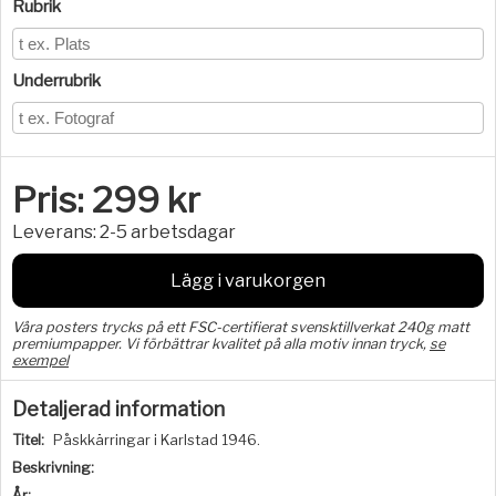
Rubrik
Underrubrik
Pris:
299
kr
Leverans:
2-5 arbetsdagar
Lägg i varukorgen
Våra posters trycks på ett FSC-certifierat svensktillverkat 240g matt
premiumpapper. Vi förbättrar kvalitet på alla motiv innan tryck,
se
exempel
Detaljerad information
Titel:
Påskkärringar i Karlstad 1946.
Beskrivning:
År: