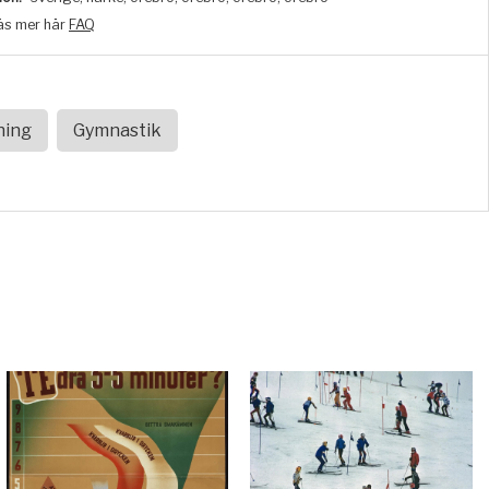
äs mer här
FAQ
ning
Gymnastik