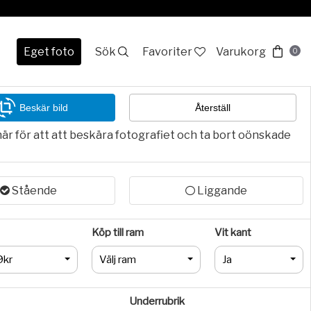
Eget foto
Sök
Favoriter
Varukorg
0
Beskär bild
Återställ
här för att att beskära fotografiet och ta bort oönskade
Stående
Liggande
Köp till ram
Vit kant
9kr
Välj ram
Ja
Underrubrik