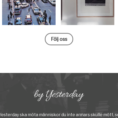
Följ oss
y Yesterday ska möta människor du inte annars skulle mött, s