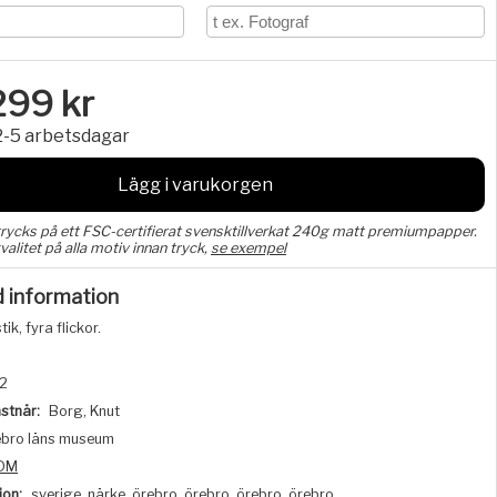
299
kr
2-5 arbetsdagar
Lägg i varukorgen
trycks på ett FSC-certifierat svensktillverkat 240g matt premiumpapper.
valitet på alla motiv innan tryck,
se exempel
d information
k, fyra flickor.
2
stnär:
Borg, Knut
bro läns museum
DM
ion:
sverige, närke, örebro, örebro, örebro, örebro