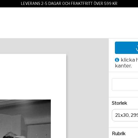
LEVERANS 2-5 DAGAR OCH FRAKTFRITT ÖVER 599 KR
klicka 
kanter.
Storlek
21x30, 29
Rubrik