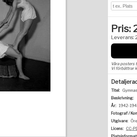
Pris:
Leverans:
Våra posters 
Vi förbättrar k
Detaljera
Titel:
Gymnasti
Beskrivning:
År:
1942-194
Fotograf / Kon
Utgivare:
Öre
Licens:
CC-P
Platsinformat