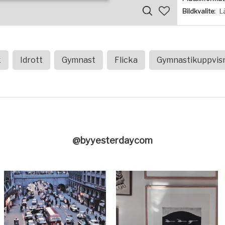
Bildkvalite:
L
k
Idrott
Gymnast
Flicka
Gymnastikuppvis
@byyesterdaycom