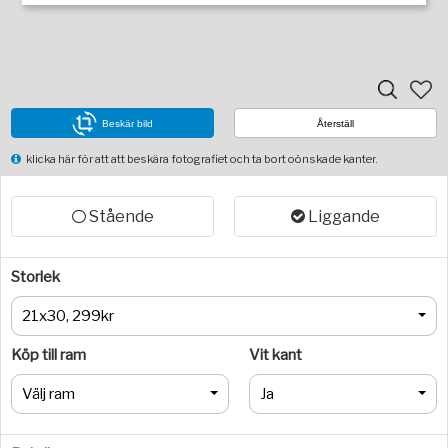
Beskär bild
Återställ
klicka här för att att beskära fotografiet och ta bort oönskade kanter.
Stående
Liggande
Storlek
21x30, 299kr
Köp till ram
Vit kant
Välj ram
Ja