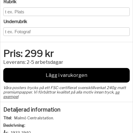
Rubrik
Underrubrik
Pris:
299
kr
Leverans:
2-5 arbetsdagar
Lägg i varukorgen
Våra posters trycks på ett FSC-certifierat svensktillverkat 240g matt
premiumpapper. Vi förbättrar kvalitet på alla motiv innan tryck,
se
exempel
Detaljerad information
Titel:
Malmö Centralstation.
Beskrivning:
År:
1933-1940