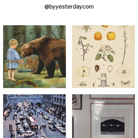
@byyesterdaycom