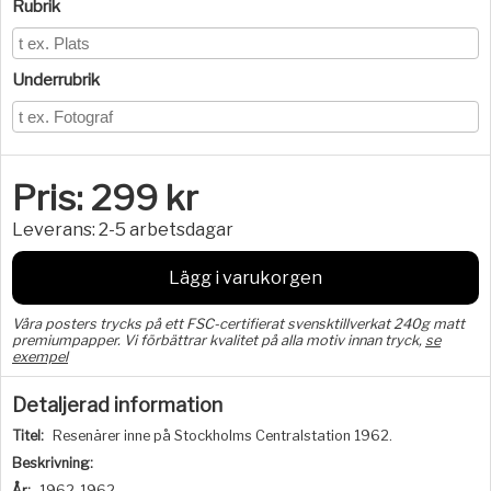
Rubrik
Underrubrik
Pris:
299
kr
Leverans:
2-5 arbetsdagar
Lägg i varukorgen
Våra posters trycks på ett FSC-certifierat svensktillverkat 240g matt
premiumpapper. Vi förbättrar kvalitet på alla motiv innan tryck,
se
exempel
Detaljerad information
Titel:
Resenärer inne på Stockholms Centralstation 1962.
Beskrivning:
År:
1962-1962