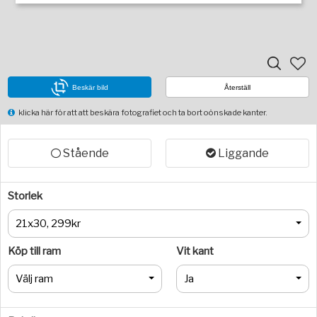
Beskär bild
Återställ
klicka här för att att beskära fotografiet och ta bort oönskade kanter.
Stående
Liggande
Storlek
21x30, 299kr
Köp till ram
Vit kant
Välj ram
Ja