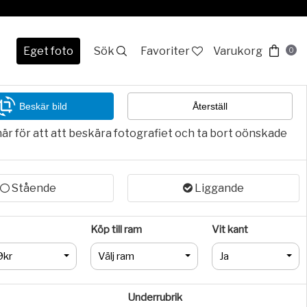
Eget foto
Sök
Favoriter
Varukorg
0
Beskär bild
Återställ
här för att att beskära fotografiet och ta bort oönskade
Stående
Liggande
Köp till ram
Vit kant
9kr
Välj ram
Ja
Underrubrik