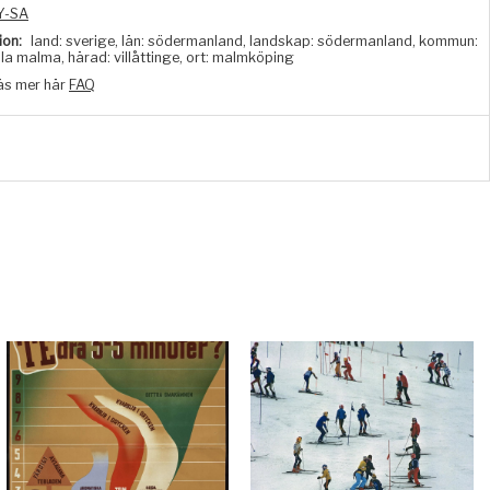
Y-SA
ion:
land: sverige, län: södermanland, landskap: södermanland, kommun:
lilla malma, härad: villåttinge, ort: malmköping
äs mer här
FAQ