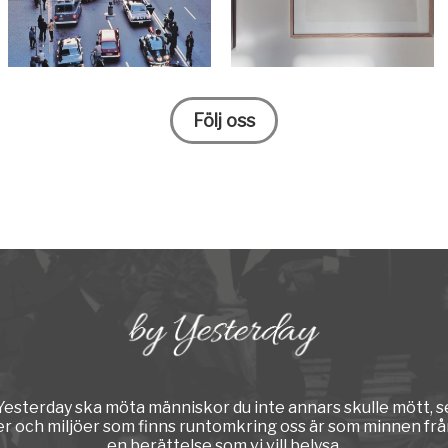
Följ oss
y Yesterday ska möta människor du inte annars skulle mött, s
er och miljöer som finns runtomkring oss är som minnen från
en berättelse som vi vill belysa.