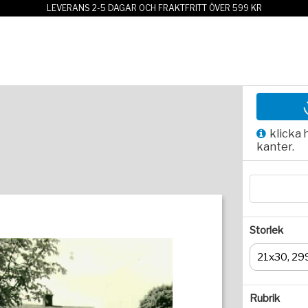
LEVERANS 2-5 DAGAR OCH FRAKTFRITT ÖVER 599 KR
klicka 
kanter.
Storlek
21x30, 29
Rubrik