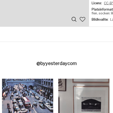
Licens:
CC-B
Platsinformat
flen, socken: 
Bildkvalite:
L
@byyesterdaycom