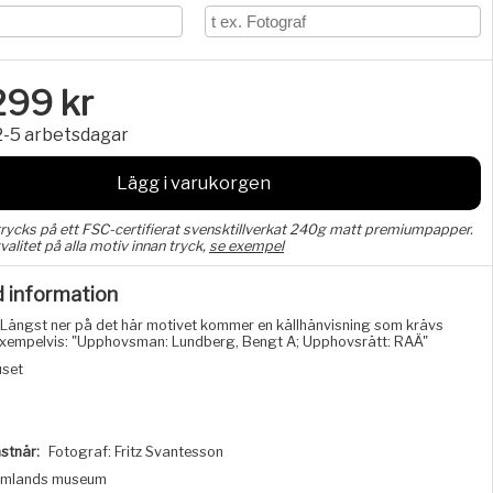
299
kr
2-5 arbetsdagar
Lägg i varukorgen
trycks på ett FSC-certifierat svensktillverkat 240g matt premiumpapper.
valitet på alla motiv innan tryck,
se exempel
d information
Längst ner på det här motivet kommer en källhänvisning som krävs
, exempelvis: "Upphovsman: Lundberg, Bengt A; Upphovsrätt: RAÄ"
uset
stnär:
Fotograf: Fritz Svantesson
rmlands museum