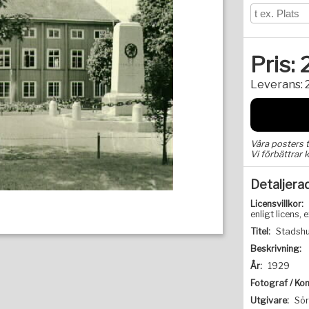
Pris:
Leverans:
Våra posters 
Vi förbättrar k
Detaljera
Licensvillkor:
enligt licens
Titel:
Stadsh
Beskrivning:
År:
1929
Fotograf / Kon
Utgivare:
Sö