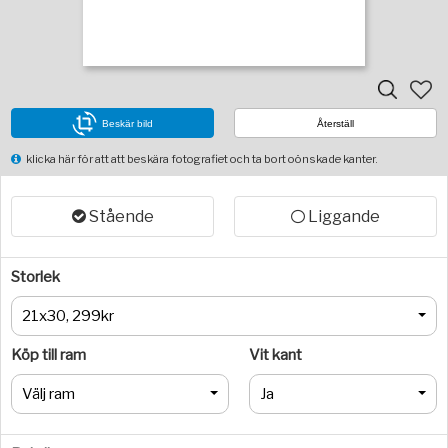
Beskär bild
Återställ
klicka här för att att beskära fotografiet och ta bort oönskade kanter.
Stående
Liggande
Storlek
21x30, 299kr
Köp till ram
Vit kant
Välj ram
Ja