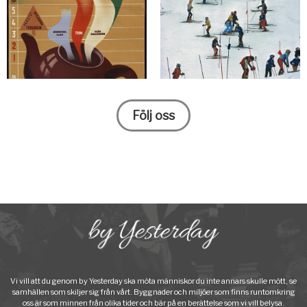
Följ oss
Vi vill att du genom by Yesterday ska möta människor du inte annars skulle mött, se
samhällen som skiljer sig från vårt. Byggnader och miljöer som finns runtomkring
oss är som minnen från olika tider och bär på en berättelse som vi vill belysa.