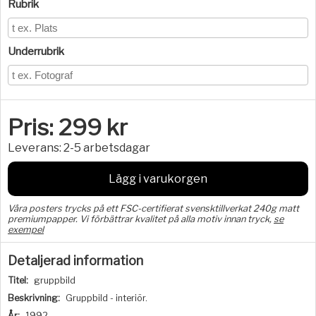
Rubrik
Underrubrik
Pris:
299
kr
Leverans:
2-5 arbetsdagar
Lägg i varukorgen
Våra posters trycks på ett FSC-certifierat svensktillverkat 240g matt
premiumpapper. Vi förbättrar kvalitet på alla motiv innan tryck,
se
exempel
Detaljerad information
Titel:
gruppbild
Beskrivning:
Gruppbild - interiör.
År:
1992