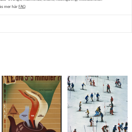
äs mer här
FAQ