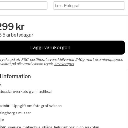
299
kr
2-5 arbetsdagar
Lägg i varukorgen
trycks på ett FSC-certifierat svensktillverkat 240g matt premiumpapper.
valitet på alla motiv innan tryck,
se exempel
d information
er
Gossläroverkets gymnastiksal
stnär:
Uppgift om fotograf saknas
singborgs museer
DM
ion:
sverige, malmöhus, skåne, helsingborg, nicolaiskolan