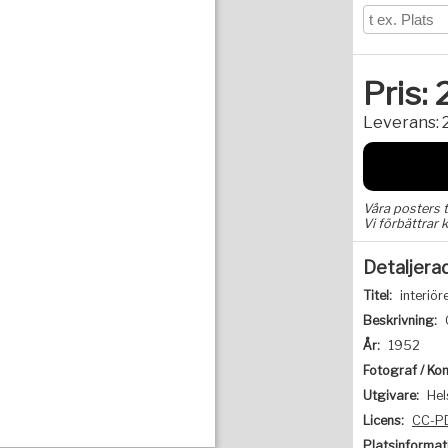
Pris:
Leverans:
Våra posters 
Vi förbättrar k
Detaljera
Titel:
interiör
Beskrivning:
År:
1952
Fotograf / Kon
Utgivare:
Hel
Licens:
CC-P
Platsinformat