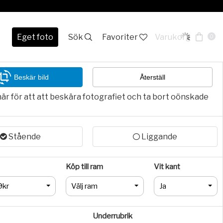
Eget foto
Sök
Favoriter
Varukorg
0
Beskär bild
Återställ
här för att att beskära fotografiet och ta bort oönskade
Stående
Liggande
Köp till ram
Vit kant
9kr
Välj ram
Ja
Underrubrik