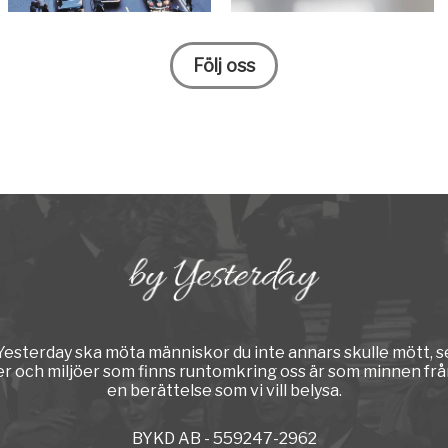
Följ oss
y Yesterday ska möta människor du inte annars skulle mött, s
er och miljöer som finns runtomkring oss är som minnen från
en berättelse som vi vill belysa.
BYKD AB - 559247-2962