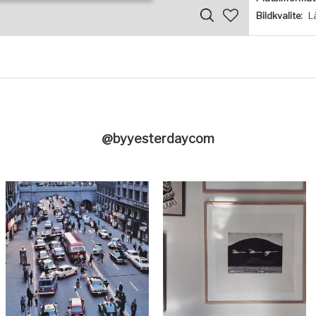
Bildkvalite:
L
@byyesterdaycom