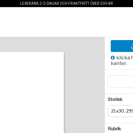
LEVERANS 2-5 DAGAR OCH FRAKTFRITT ÖVER 599 KR
klicka 
kanter.
Storlek
21x30, 29
Rubrik