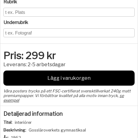
Rubrik
Underrubrik
Pris:
299
kr
Leverans:
2-5 arbetsdagar
Lägg i varukorgen
Våra posters trycks på ett FSC-certifierat svensktillverkat 240g matt
premiumpapper. Vi förbättrar kvalitet på alla motiv innan tryck,
se
exempel
Detaljerad information
Titel:
interiörer
Beskrivning:
Gossläroverkets gymnastiksal
År:
1952