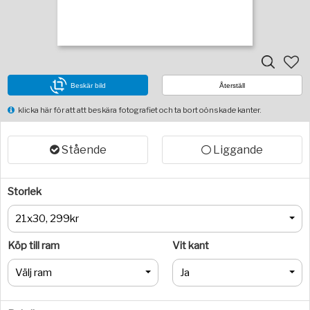
Beskär bild
Återställ
klicka här för att att beskära fotografiet och ta bort oönskade kanter.
Stående
Liggande
Storlek
21x30, 299kr
Köp till ram
Vit kant
Välj ram
Ja