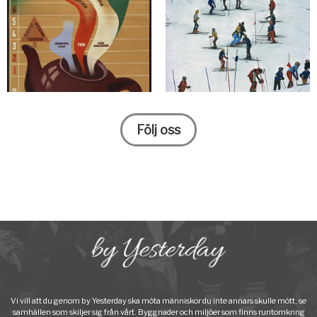
Följ oss
Vi vill att du genom by Yesterday ska möta människor du inte annars skulle mött, se
samhällen som skiljer sig från vårt. Byggnader och miljöer som finns runtomkring