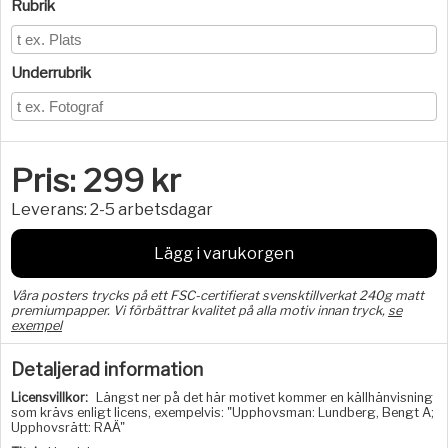
Rubrik
Underrubrik
Pris:
299
kr
Leverans:
2-5 arbetsdagar
Lägg i varukorgen
Våra posters trycks på ett FSC-certifierat svensktillverkat 240g matt
premiumpapper. Vi förbättrar kvalitet på alla motiv innan tryck,
se
exempel
Detaljerad information
Licensvillkor:
Längst ner på det här motivet kommer en källhänvisning
som krävs enligt licens, exempelvis: "Upphovsman: Lundberg, Bengt A;
Upphovsrätt: RAÄ"