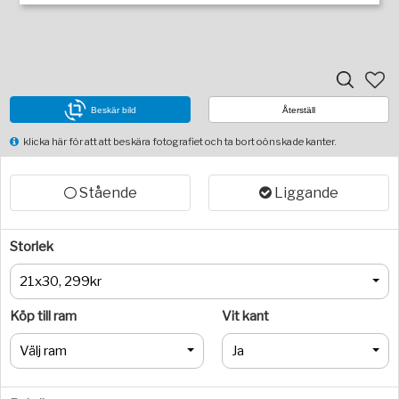
Beskär bild
Återställ
klicka här för att att beskära fotografiet och ta bort oönskade kanter.
Stående
Liggande
Storlek
21x30, 299kr
Köp till ram
Vit kant
Välj ram
Ja