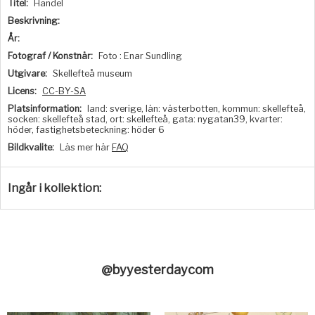
Titel:
Handel
Beskrivning:
År:
Fotograf / Konstnär:
Foto : Enar Sundling
Utgivare:
Skellefteå museum
Licens:
CC-BY-SA
Platsinformation:
land: sverige, län: västerbotten, kommun: skellefteå,
socken: skellefteå stad, ort: skellefteå, gata: nygatan39, kvarter:
höder, fastighetsbeteckning: höder 6
Bildkvalite:
Läs mer här
FAQ
Ingår i kollektion:
@byyesterdaycom