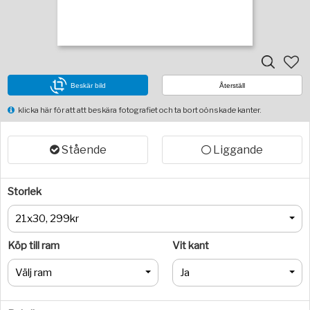
Beskär bild
Återställ
klicka här för att att beskära fotografiet och ta bort oönskade kanter.
Stående
Liggande
Storlek
21x30, 299kr
Köp till ram
Vit kant
Välj ram
Ja