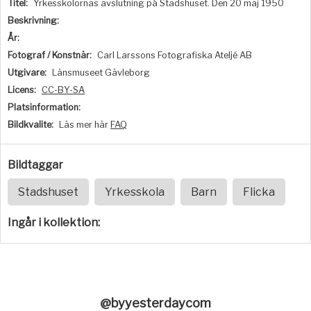
Titel:
Yrkesskolornas avslutning på Stadshuset. Den 20 maj 1950
Beskrivning:
År:
Fotograf / Konstnär:
Carl Larssons Fotografiska Ateljé AB
Utgivare:
Länsmuseet Gävleborg
Licens:
CC-BY-SA
Platsinformation:
Bildkvalite:
Läs mer här
FAQ
Bildtaggar
Stadshuset
Yrkesskola
Barn
Flicka
Ingår i kollektion:
@byyesterdaycom