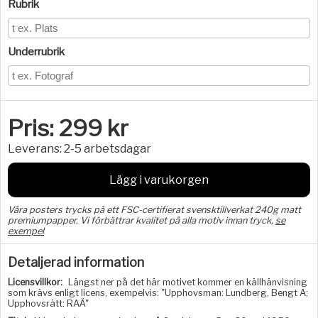
Rubrik
Underrubrik
Pris:
299
kr
Leverans:
2-5 arbetsdagar
Lägg i varukorgen
Våra posters trycks på ett FSC-certifierat svensktillverkat 240g matt
premiumpapper. Vi förbättrar kvalitet på alla motiv innan tryck,
se
exempel
Detaljerad information
Licensvillkor:
Längst ner på det här motivet kommer en källhänvisning
som krävs enligt licens, exempelvis: "Upphovsman: Lundberg, Bengt A;
Upphovsrätt: RAÄ"