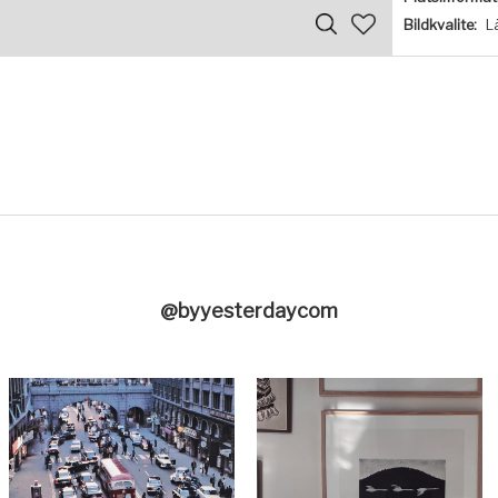
Bildkvalite:
L
@byyesterdaycom