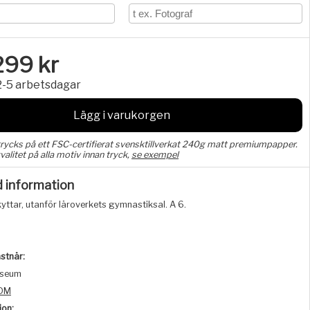
299
kr
2-5 arbetsdagar
Lägg i varukorgen
trycks på ett FSC-certifierat svensktillverkat 240g matt premiumpapper.
valitet på alla motiv innan tryck,
se exempel
d information
yttar, utanför läroverkets gymnastiksal. A 6.
stnär:
iseum
DM
ion: