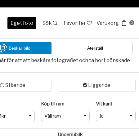
Eget foto
Sök
Favoriter
Varukorg
0
Beskär bild
Återställ
här för att att beskära fotografiet och ta bort oönskade
Stående
Liggande
Köp till ram
Vit kant
9kr
Välj ram
Ja
Underrubrik