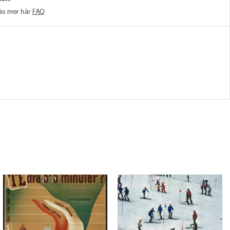
äs mer här
FAQ