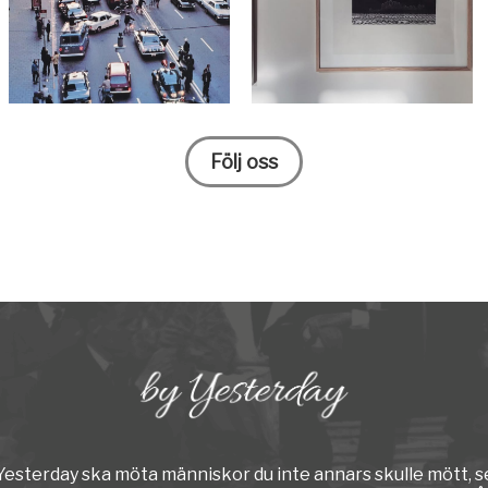
Följ oss
y Yesterday ska möta människor du inte annars skulle mött, s