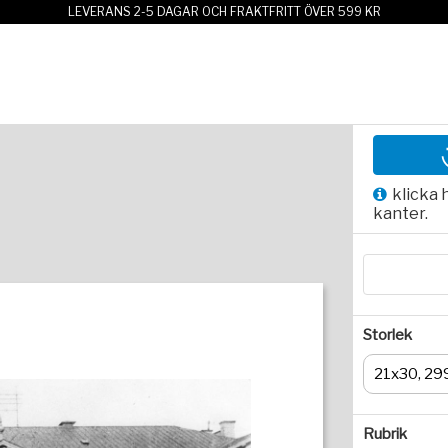
LEVERANS 2-5 DAGAR OCH FRAKTFRITT ÖVER 599 KR
klicka 
kanter.
Storlek
21x30, 29
Rubrik