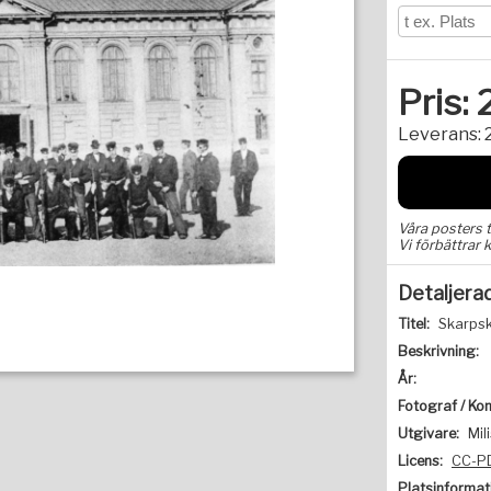
Pris:
Leverans:
Våra posters 
Vi förbättrar k
Detaljera
Titel:
Skarpsk
Beskrivning:
År:
Fotograf / Kon
Utgivare:
Mil
Licens:
CC-P
Platsinformat