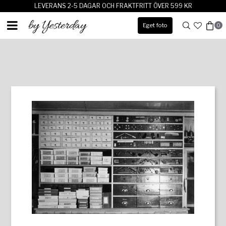
LEVERANS 2-5 DAGAR OCH FRAKTFRITT ÖVER 599 KR
Eget foto
0