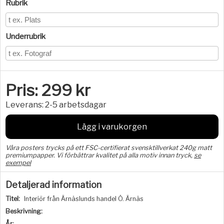
Rubrik
Underrubrik
Pris:
299
kr
Leverans:
2-5 arbetsdagar
Lägg i varukorgen
Våra posters trycks på ett FSC-certifierat svensktillverkat 240g matt
premiumpapper. Vi förbättrar kvalitet på alla motiv innan tryck,
se
exempel
Detaljerad information
Titel:
Interiör från Ärnäslunds handel Ö. Ärnäs
Beskrivning:
År: