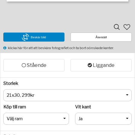
Beskär bild
Återställ
klicka här för att att beskära fotografiet och ta bort oönskade kanter.
Stående
Liggande
Storlek
21x30, 299kr
Köp till ram
Vit kant
Välj ram
Ja