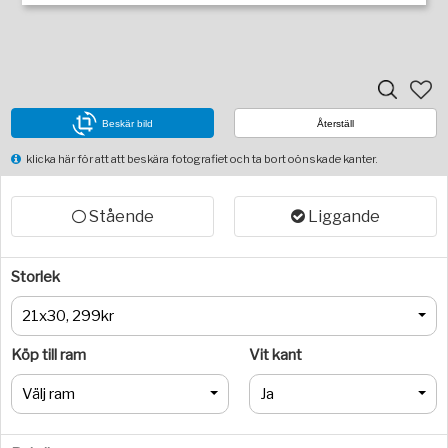
Beskär bild
Återställ
klicka här för att att beskära fotografiet och ta bort oönskade kanter.
Stående
Liggande
Storlek
21x30, 299kr
Köp till ram
Vit kant
Välj ram
Ja