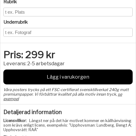
Rubrik
Underrubrik
Pris:
299
kr
Leverans:
2-5 arbetsdagar
Lägg i varukorgen
Våra posters trycks på ett FSC-certifierat svensktillverkat 240g matt
premiumpapper. Vi förbättrar kvalitet på alla motiv innan tryck,
se
exempel
Detaljerad information
Licensvillkor:
Längst ner på det här motivet kommer en källhänvisning
som krävs enligt licens, exempelvis: "Upphovsman: Lundberg, Bengt A;
Upphovsrätt: RAÄ"