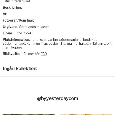
Titel:
Stadshuset
Beskrivning:
År:
Fotograf / Konstnär:
Utgivare:
Sörmlands museum
Licens:
CC-BY-SA
Platsinformation:
land: sverige, län: södermanland, landskap:
södermanland, kommun: flen, socken: lilla malma, härad: villåttinge, ort:
malmköping
Bildkvalite:
Läs mer här
FAQ
Ingår i kollektion:
@byyesterdaycom