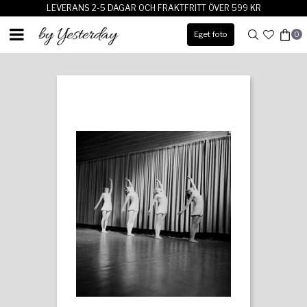
LEVERANS 2-5 DAGAR OCH FRAKTFRITT ÖVER 599 KR
Eget foto
0