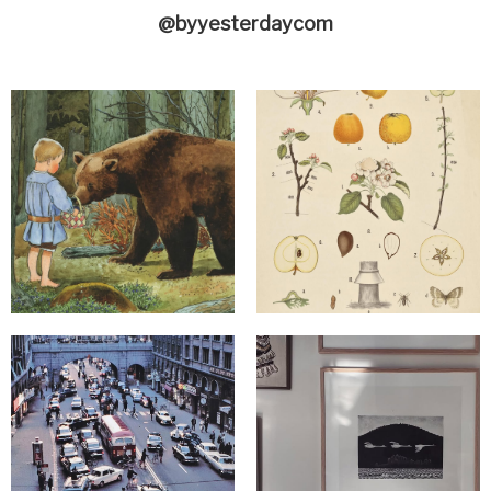
@byyesterdaycom