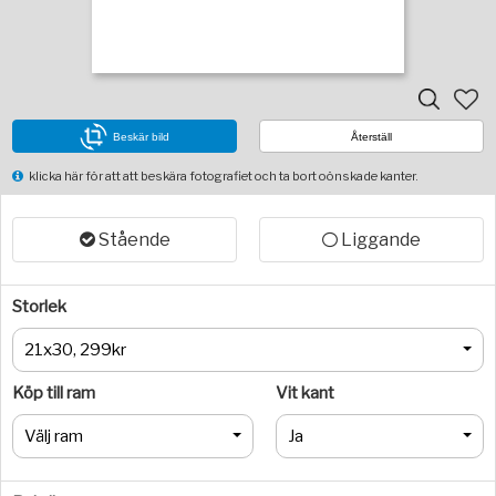
Beskär bild
Återställ
klicka här för att att beskära fotografiet och ta bort oönskade kanter.
Stående
Liggande
Storlek
21x30, 299kr
Köp till ram
Vit kant
Välj ram
Ja