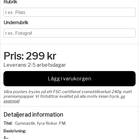
Rubrik
Underrubrik
Pris:
299
kr
Leverans:
2-5 arbetsdagar
Lägg i varukorgen
Våra posters trycks på ett FSC-certifierat svensktillverkat 240g matt
premiumpapper. Vi förbättrar kvalitet på alla motiv innan tryck,
se
exempel
Detaljerad information
Titel:
Gymnastik, fyra flickor. P.M.
Beskrivning:
År: