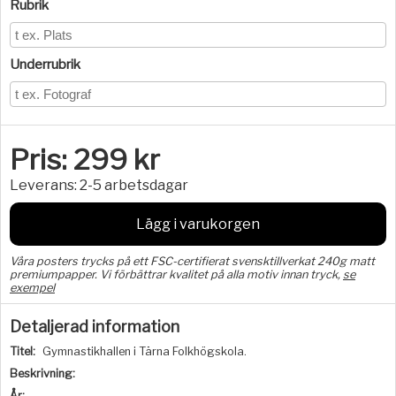
Rubrik
Underrubrik
Pris:
299
kr
Leverans:
2-5 arbetsdagar
Lägg i varukorgen
Våra posters trycks på ett FSC-certifierat svensktillverkat 240g matt
premiumpapper. Vi förbättrar kvalitet på alla motiv innan tryck,
se
exempel
Detaljerad information
Titel:
Gymnastikhallen i Tärna Folkhögskola.
Beskrivning:
År: