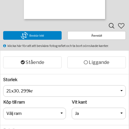
Beskär bild
Återställ
klicka här för att att beskära fotografiet och ta bort oönskade kanter.
Stående
Liggande
Storlek
21x30, 299kr
Köp till ram
Vit kant
Välj ram
Ja