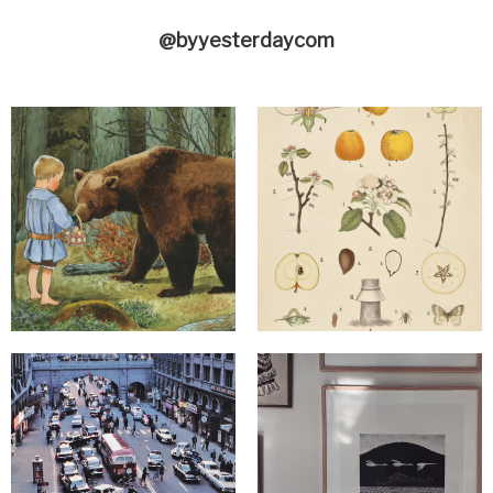
@byyesterdaycom