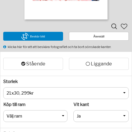
Beskär bild
Återställ
klicka här för att att beskära fotografiet och ta bort oönskade kanter.
Stående
Liggande
Storlek
21x30, 299kr
Köp till ram
Vit kant
Välj ram
Ja