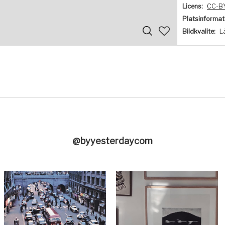
Licens:
CC-B
Platsinformat
Bildkvalite:
L
@byyesterdaycom