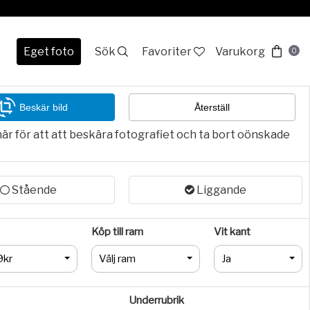
Eget foto
Sök
Favoriter
Varukorg
0
Beskär bild
Återställ
här för att att beskära fotografiet och ta bort oönskade
Stående
Liggande
Köp till ram
Vit kant
9kr
Välj ram
Ja
Underrubrik