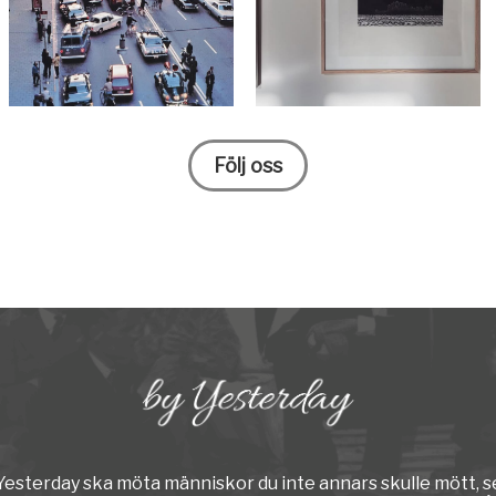
Följ oss
y Yesterday ska möta människor du inte annars skulle mött, s