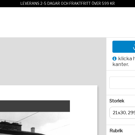
LEVERANS 2-5 DAGAR OCH FRAKTFRITT ÖVER 599 KR
klicka 
kanter.
Storlek
21x30, 29
Rubrik