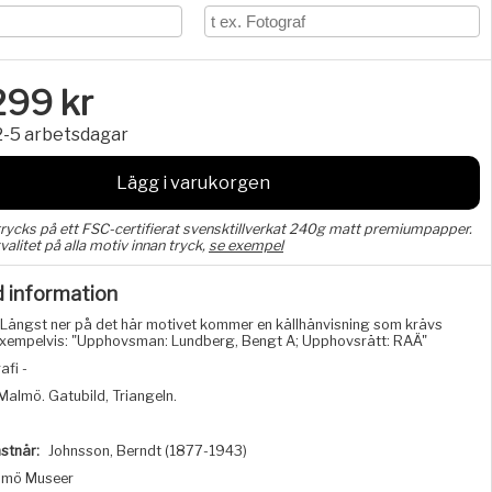
299
kr
2-5 arbetsdagar
Lägg i varukorgen
trycks på ett FSC-certifierat svensktillverkat 240g matt premiumpapper.
valitet på alla motiv innan tryck,
se exempel
d information
Längst ner på det här motivet kommer en källhänvisning som krävs
, exempelvis: "Upphovsman: Lundberg, Bengt A; Upphovsrätt: RAÄ"
afi -
Malmö. Gatubild, Triangeln.
stnär:
Johnsson, Berndt (1877-1943)
lmö Museer