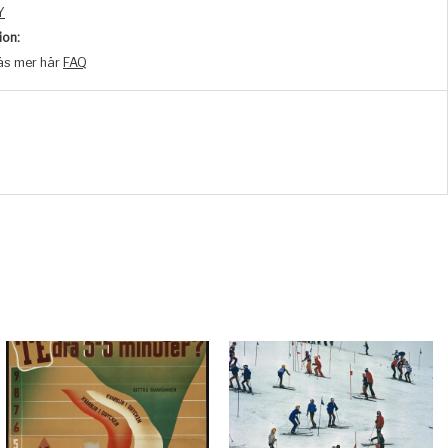
Y
ion:
äs mer här
FAQ