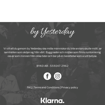
Vi vill att du genom by Yesterday ska möta människor du inte annars skulle mött, se
samhällen som skiljer sig från vårt. Byggnader och miljöer som finns runtomkring
oss är som minnen från olika tider och bär på en berättelse som vi vill belysa.
BYKD AB - 559247-2962
FAQ
|
Terms and Conditions
|
Privacy policy