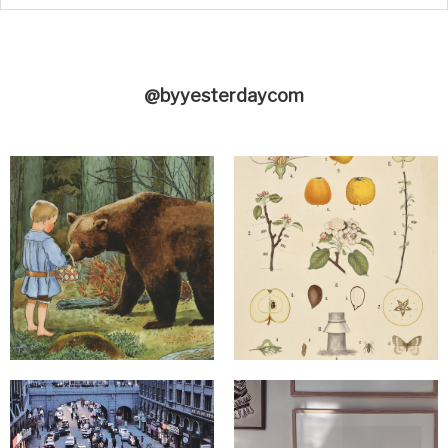
@byyesterdaycom