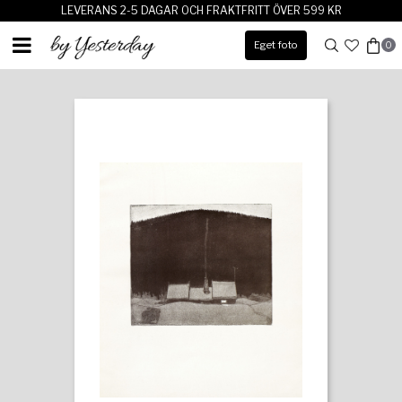
LEVERANS 2-5 DAGAR OCH FRAKTFRITT ÖVER 599 KR
Eget foto
0