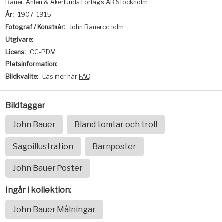
Bauer. Åhlén & Åkerlunds Förlags AB Stockholm
År:
1907-1915
Fotograf / Konstnär:
John Bauercc pdm
Utgivare:
Licens:
CC-PDM
Platsinformation:
Bildkvalite:
Läs mer här
FAQ
Bildtaggar
John Bauer
Bland tomtar och troll
Sagoillustration
Barnposter
John Bauer Poster
Ingår i kollektion:
John Bauer Målningar