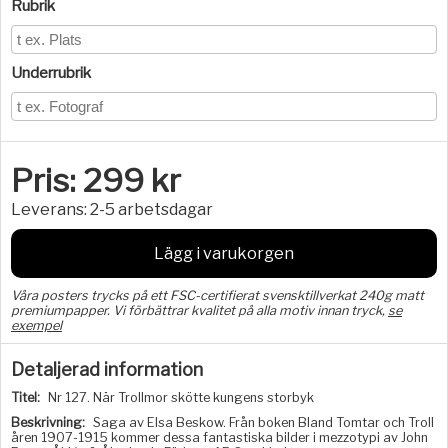
Rubrik
Underrubrik
Pris:
299
kr
Leverans:
2-5 arbetsdagar
Lägg i varukorgen
Våra posters trycks på ett FSC-certifierat svensktillverkat 240g matt
premiumpapper. Vi förbättrar kvalitet på alla motiv innan tryck,
se
exempel
Detaljerad information
Titel:
Nr 127. När Trollmor skötte kungens storbyk
Beskrivning:
Saga av Elsa Beskow. Från boken Bland Tomtar och Troll
åren 1907-1915 kommer dessa fantastiska bilder i mezzotypi av John