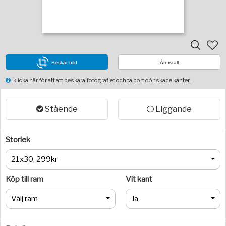
Beskär bild
Återställ
klicka här för att att beskära fotografiet och ta bort oönskade kanter.
Stående
Liggande
Storlek
21x30, 299kr
Köp till ram
Vit kant
Välj ram
Ja