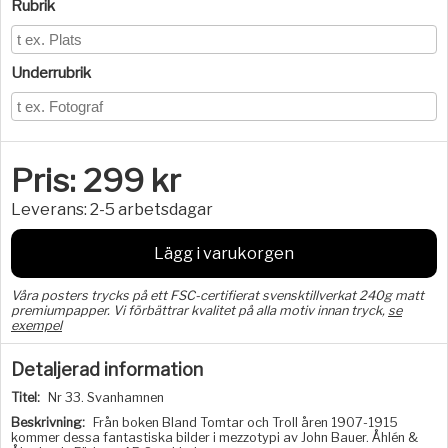
Rubrik
Underrubrik
Pris:
299
kr
Leverans:
2-5 arbetsdagar
Lägg i varukorgen
Våra posters trycks på ett FSC-certifierat svensktillverkat 240g matt
premiumpapper. Vi förbättrar kvalitet på alla motiv innan tryck,
se
exempel
Detaljerad information
Titel:
Nr 33. Svanhamnen
Beskrivning:
Från boken Bland Tomtar och Troll åren 1907-1915
kommer dessa fantastiska bilder i mezzotypi av John Bauer. Åhlén &