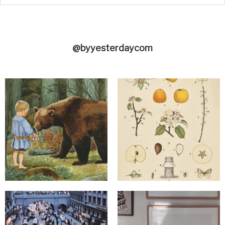
@byyesterdaycom