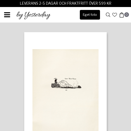
LEVERANS 2-5 DAGAR OCH FRAKTFRITT ÖVER 599 KR
Eget foto
0