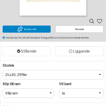
Beskär bild
Återställ
klicka här för att att beskära fotografiet och ta bort oönskade kanter.
Stående
Liggande
Storlek
21x30, 299kr
Köp till ram
Vit kant
Välj ram
Ja