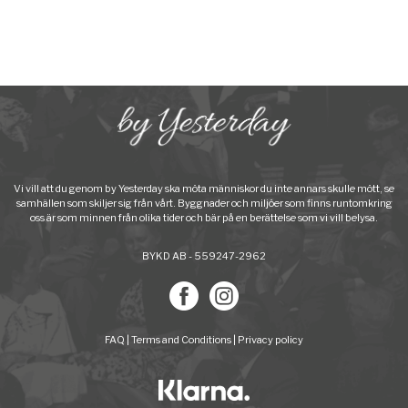
Vi vill att du genom by Yesterday ska möta människor du inte annars skulle mött, se
samhällen som skiljer sig från vårt. Byggnader och miljöer som finns runtomkring
oss är som minnen från olika tider och bär på en berättelse som vi vill belysa.
BYKD AB - 559247-2962
FAQ
|
Terms and Conditions
|
Privacy policy