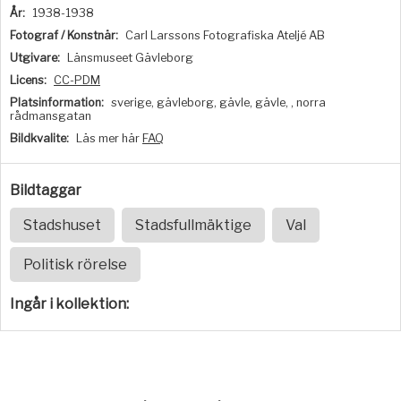
År:
1938-1938
Fotograf / Konstnär:
Carl Larssons Fotografiska Ateljé AB
Utgivare:
Länsmuseet Gävleborg
Licens:
CC-PDM
Platsinformation:
sverige, gävleborg, gävle, gävle, , norra
rådmansgatan
Bildkvalite:
Läs mer här
FAQ
Bildtaggar
Stadshuset
Stadsfullmäktige
Val
Politisk rörelse
Ingår i kollektion: