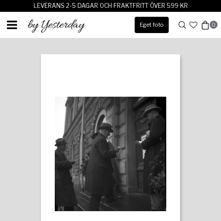
LEVERANS 2-5 DAGAR OCH FRAKTFRITT ÖVER 599 KR
Eget foto
0