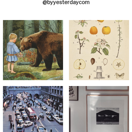
@byyesterdaycom