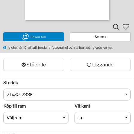
Beskär bild
Återställ
klicka här för att att beskära fotografiet och ta bort oönskade kanter.
Stående
Liggande
Storlek
21x30, 299kr
Köp till ram
Vit kant
Välj ram
Ja