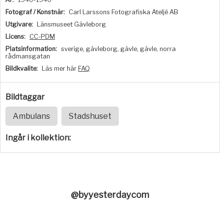
Fotograf / Konstnär:
Carl Larssons Fotografiska Ateljé AB
Utgivare:
Länsmuseet Gävleborg
Licens:
CC-PDM
Platsinformation:
sverige, gävleborg, gävle, gävle, norra
rådmansgatan
Bildkvalite:
Läs mer här
FAQ
Bildtaggar
Ambulans
Stadshuset
Ingår i kollektion:
@byyesterdaycom