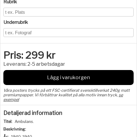
Rubrik
Underrubrik
Pris:
299
kr
Leverans:
2-5 arbetsdagar
Lägg i varukorgen
Våra posters trycks på ett FSC-certifierat svensktillverkat 240g matt
premiumpapper. Vi förbättrar kvalitet på alla motiv innan tryck,
se
exempel
Detaljerad information
Titel:
Ambulans.
Beskrivning:
År:
1940-1940