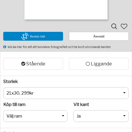
Beskär bild
Återställ
klicka här för att att beskära fotografiet och ta bort oönskade kanter.
Stående
Liggande
Storlek
21x30, 299kr
Köp till ram
Vit kant
Välj ram
Ja