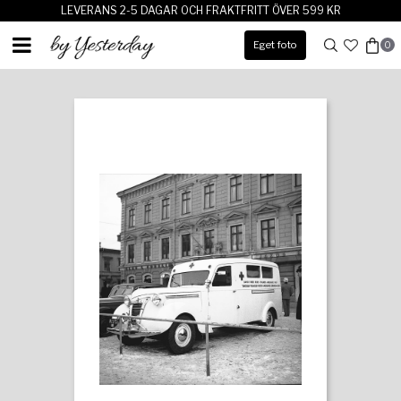
LEVERANS 2-5 DAGAR OCH FRAKTFRITT ÖVER 599 KR
Eget foto
0