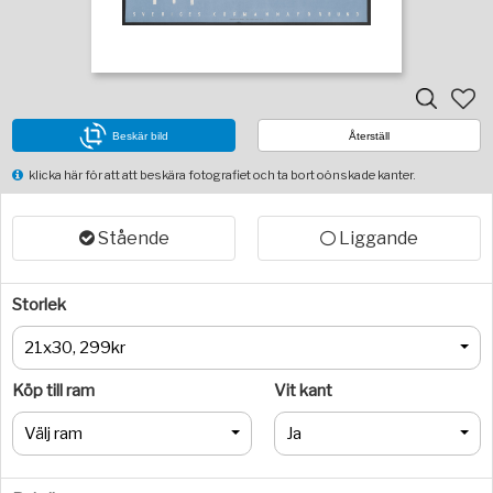
Beskär bild
Återställ
klicka här för att att beskära fotografiet och ta bort oönskade kanter.
Stående
Liggande
Storlek
21x30, 299kr
Köp till ram
Vit kant
Välj ram
Ja