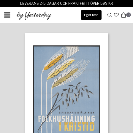
LEVERANS 2-5 DAGAR OCH FRAKTFRITT ÖVER 599 KR
Eget foto
0