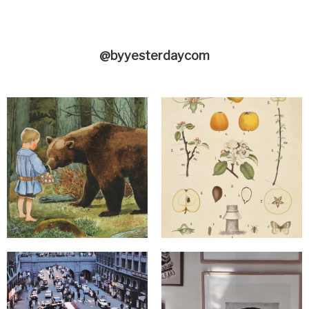
@byyesterdaycom