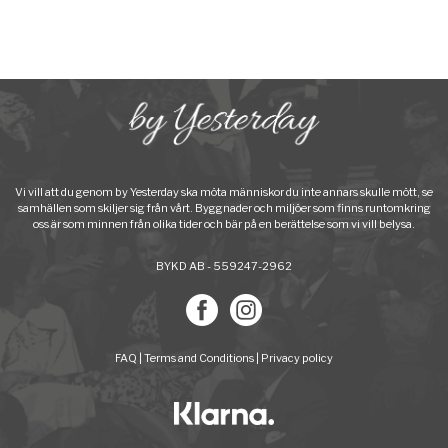
Vi vill att du genom by Yesterday ska möta människor du inte annars skulle mött, se
samhällen som skiljer sig från vårt. Byggnader och miljöer som finns runtomkring
oss är som minnen från olika tider och bär på en berättelse som vi vill belysa.
BYKD AB - 559247-2962
FAQ
|
Terms and Conditions
|
Privacy policy