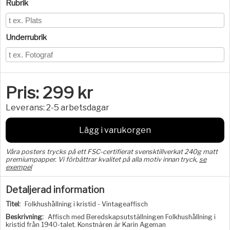
Rubrik
Underrubrik
Pris:
299
kr
Leverans:
2-5 arbetsdagar
Lägg i varukorgen
Våra posters trycks på ett FSC-certifierat svensktillverkat 240g matt
premiumpapper. Vi förbättrar kvalitet på alla motiv innan tryck,
se
exempel
Detaljerad information
Titel:
Folkhushållning i kristid - Vintageaffisch
Beskrivning:
Affisch med Beredskapsutställningen Folkhushållning i
kristid från 1940-talet. Konstnären är Karin Ageman