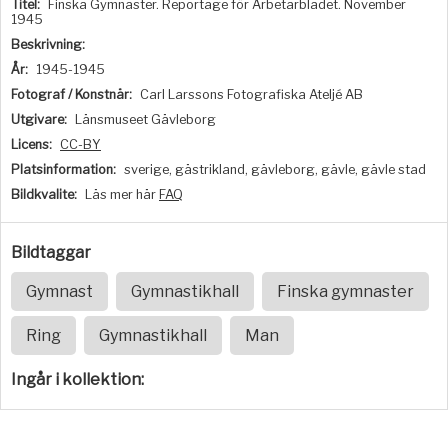
Titel:
Finska Gymnaster. Reportage för Arbetarbladet. November
1945
Beskrivning:
År:
1945-1945
Fotograf / Konstnär:
Carl Larssons Fotografiska Ateljé AB
Utgivare:
Länsmuseet Gävleborg
Licens:
CC-BY
Platsinformation:
sverige, gästrikland, gävleborg, gävle, gävle stad
Bildkvalite:
Läs mer här
FAQ
Bildtaggar
Gymnast
Gymnastikhall
Finska gymnaster
Ring
Gymnastikhall
Man
Ingår i kollektion: