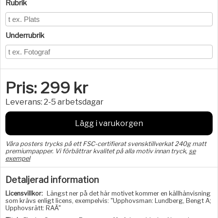
Rubrik
Underrubrik
Pris:
299
kr
Leverans:
2-5 arbetsdagar
Lägg i varukorgen
Våra posters trycks på ett FSC-certifierat svensktillverkat 240g matt
premiumpapper. Vi förbättrar kvalitet på alla motiv innan tryck,
se
exempel
Detaljerad information
Licensvillkor:
Längst ner på det här motivet kommer en källhänvisning
som krävs enligt licens, exempelvis: "Upphovsman: Lundberg, Bengt A;
Upphovsrätt: RAÄ"