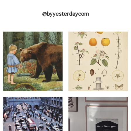
@byyesterdaycom