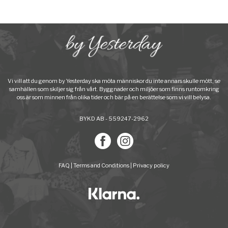
Vi vill att du genom by Yesterday ska möta människor du inte annars skulle mött, se
samhällen som skiljer sig från vårt. Byggnader och miljöer som finns runtomkring
oss är som minnen från olika tider och bär på en berättelse som vi vill belysa.
BYKD AB - 559247-2962
FAQ
|
Terms and Conditions
|
Privacy policy