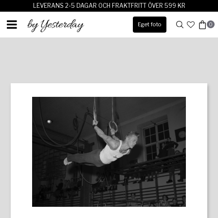
LEVERANS 2-5 DAGAR OCH FRAKTFRITT ÖVER 599 KR
Eget foto
0