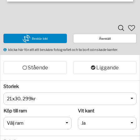
Beskär bild
Återställ
klicka här för att att beskära fotografiet och ta bort oönskade kanter.
Stående
Liggande
Storlek
21x30, 299kr
Köp till ram
Vit kant
Välj ram
Ja