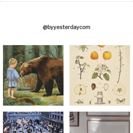
@byyesterdaycom