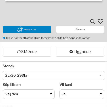
Beskär bild
Återställ
klicka här för att att beskära fotografiet och ta bort oönskade kanter.
Stående
Liggande
Storlek
21x30, 299kr
Köp till ram
Vit kant
Välj ram
Ja