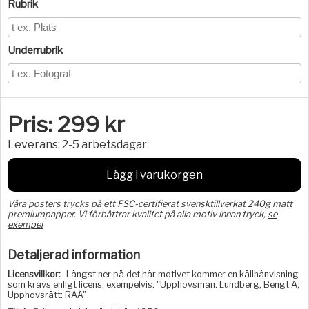
Rubrik
Underrubrik
Pris:
299
kr
Leverans:
2-5 arbetsdagar
Lägg i varukorgen
Våra posters trycks på ett FSC-certifierat svensktillverkat 240g matt
premiumpapper. Vi förbättrar kvalitet på alla motiv innan tryck,
se
exempel
Detaljerad information
Licensvillkor:
Längst ner på det här motivet kommer en källhänvisning
som krävs enligt licens, exempelvis: "Upphovsman: Lundberg, Bengt A;
Upphovsrätt: RAÄ"