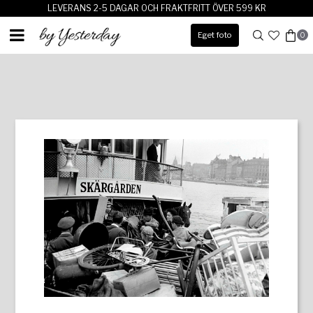
LEVERANS 2-5 DAGAR OCH FRAKTFRITT ÖVER 599 KR
Eget foto
0