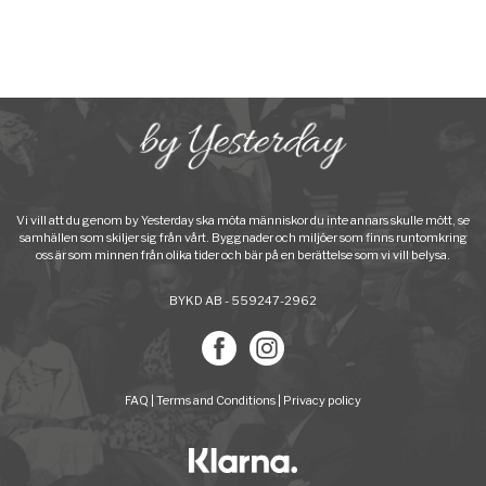
Vi vill att du genom by Yesterday ska möta människor du inte annars skulle mött, se
samhällen som skiljer sig från vårt. Byggnader och miljöer som finns runtomkring
oss är som minnen från olika tider och bär på en berättelse som vi vill belysa.
BYKD AB - 559247-2962
FAQ
|
Terms and Conditions
|
Privacy policy